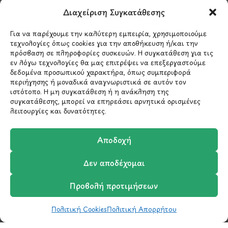
Διαχείριση Συγκατάθεσης
*Αυτός ο ιστότοπος προστατεύεται από το σύστημα
reCAPTCHA και ισχύουν η
Πολιτική Απορρήτου
και οι
Για να παρέχουμε την καλύτερη εμπειρία, χρησιμοποιούμε
Όροι Παροχής Υπηρεσιών
της Google.
τεχνολογίες όπως cookies για την αποθήκευση ή/και την
πρόσβαση σε πληροφορίες συσκευών. Η συγκατάθεση για τις
εν λόγω τεχνολογίες θα μας επιτρέψει να επεξεργαστούμε
δεδομένα προσωπικού χαρακτήρα, όπως συμπεριφορά
ΣΤΟΙΧΕΙΑ ΕΠΙΚΟΙΝΩΝΙΑΣ
περιήγησης ή μοναδικά αναγνωριστικά σε αυτόν τον
ιστότοπο. Η μη συγκατάθεση ή η ανάκληση της
συγκατάθεσης, μπορεί να επηρεάσει αρνητικά ορισμένες
Holargos Center (Ισόγειο)
λειτουργίες και δυνατότητες.
Λ.Περικλέους 56,
Χολαργός 15561
Αποδοχή
Δεν αποδέχομαι
210 6522282
Προβολή προτιμήσεων
info@ypografi.com
Πολιτική Cookies
Πολιτική Απορρήτου
Shop
Wishlist
Καλάθι
Σύγκριση
Ο Λογαριασμός μου
Έχετε ερωτήσεις σχετικά με ένα προϊόν ή μια