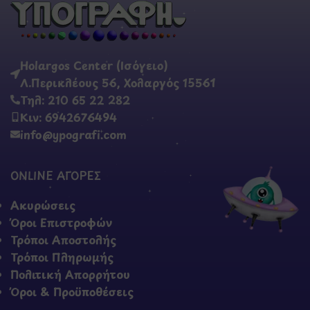
Holargos Center (Ισόγειο)
Λ.Περικλέους 56, Χολαργός 15561
Τηλ: 210 65 22 282
Κιν: 6942676494
info@ypografi.com
ONLINE ΑΓΟΡΕΣ
Ακυρώσεις
Όροι Επιστροφών
Τρόποι Αποστολής
Τρόποι Πληρωμής
Πολιτική Απορρήτου
Όροι & Προϋποθέσεις