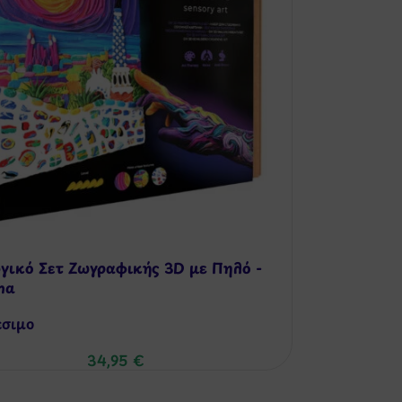
γικό Σετ Ζωγραφικής 3D με Πηλό -
na
έσιμo
34,95
€