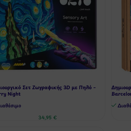
ιουργικό Σετ Ζωγραφικής 3D με Πηλό –
Δημιουρ
rry Night
Barcelo
ιαθέσιμo
Διαθ
34,95
€