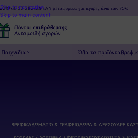
Skip to navigation
210 65 22 282
ΔΩΡΕΑΝ μεταφορικά για αγορές άνω των 70€
Skip to main content
Πόντοι επιβράβευσης
Ανταμοιβή αγορών
Παιχνίδια
Όλα τα προϊόντα
Βρεφι
ΒΡΕΦΙΚΆ
ΔΩΜΆΤΙΟ & ΓΡΑΦΕΊΟ
ΔΏΡΑ & ΑΞΕΣΟΥΆΡ
ΕΙΚΑΣ
ΚΟΎΚΛΕΣ / ΛΟΎΤΡΙΝΑ / ΦΙΓΟΎΡΕΣ
ΚΟΥΚΛΌΣΠΙΤΑ & ΚΆΣ