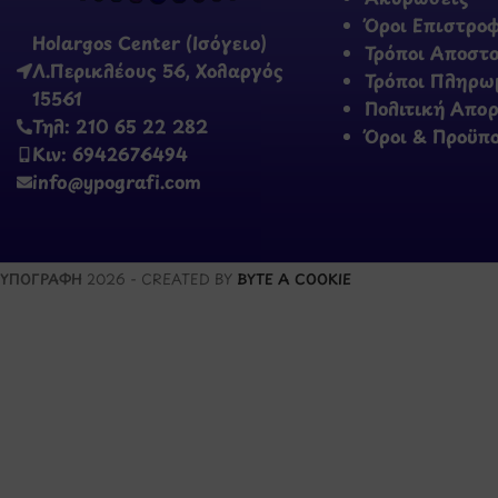
Όροι Επιστρο
Holargos Center (Ισόγειο)
Τρόποι Αποστ
Λ.Περικλέους 56, Χολαργός
Τρόποι Πληρω
15561
Πολιτική Απο
Τηλ: 210 65 22 282
Όροι & Προϋπ
Κιν: 6942676494
info@ypografi.com
ΥΠΟΓΡΑΦΗ
2026 - CREATED BY
BYTE A COOKIE
Μάθετε 