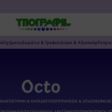
κά
Οχήματα
Δωμάτιο & Γραφείο
Δώρα & Αξεσουάρ
Εποχια
Octo
ΤΙΚΆ
ΕΠΙΣΤΉΜΗ & ΚΑΤΑΣΚΕΥΈΣ
ΕΠΙΤΡΑΠΈΖΙΑ & ΣΠΑΖΟΚΕΦΑΛΙΈ
ΤΡΑ
ΟΧΉΜΑΤΑ
ΠΑΖΛ
ΠΑΙΧΝΊΔΙΑ ΔΡΑΣΤΗΡΙΟΤΉΤΩΝ
ΠΡΟΪΌΝΤΑ Υ