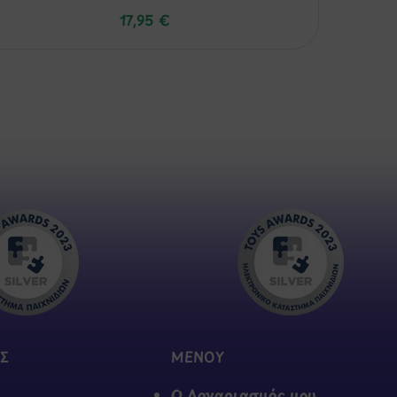
17,95
€
Σ
ΜΕΝΟΥ
Ο Λογαριασμός μου