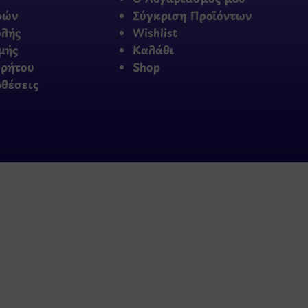
φών
Σύγκριση Προϊόντων
ολής
Wishlist
μής
Καλάθι
ρρήτου
Shop
οθέσεις
πρώτοι τα νέα και τις π
μας.