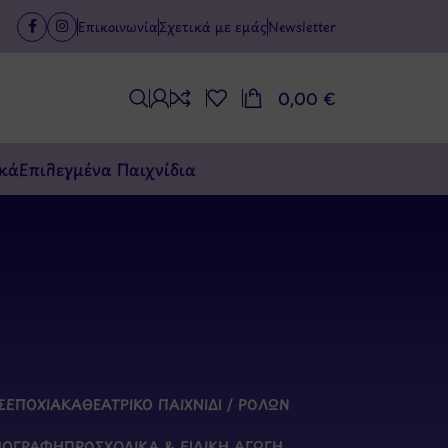
Επικοινωνία
Σχετικά με εμάς
Newsletter
0,00
€
κά
Επιλεγμένα Παιχνίδια
Σ
ΕΠΟΧΙΑΚΆ
ΘΕΑΤΡΙΚΌ ΠΑΙΧΝΊΔΙ / ΡΌΛΩΝ
ΠΟΓΡΑΦΉ
ΠΡΟΣΧΟΛΙΚΆ & ΕΙΔΙΚΉ ΑΓΩΓΉ