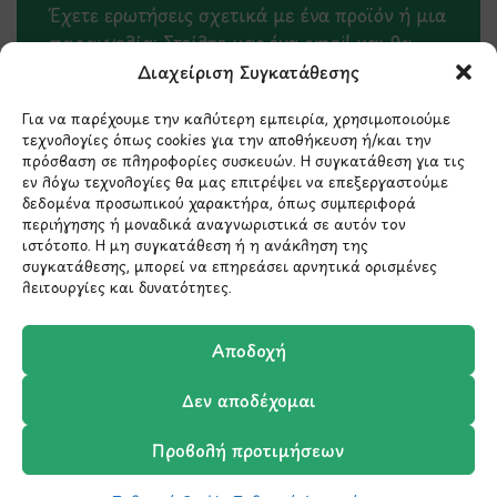
Έχετε ερωτήσεις σχετικά με ένα προϊόν ή μια
παραγγελία; Στείλτε μας ένα email και θα
επικοινωνήσουμε σύντομα μαζί σας.
Διαχείριση Συγκατάθεσης
Για να παρέχουμε την καλύτερη εμπειρία, χρησιμοποιούμε
τεχνολογίες όπως cookies για την αποθήκευση ή/και την
πρόσβαση σε πληροφορίες συσκευών. Η συγκατάθεση για τις
εν λόγω τεχνολογίες θα μας επιτρέψει να επεξεργαστούμε
δεδομένα προσωπικού χαρακτήρα, όπως συμπεριφορά
περιήγησης ή μοναδικά αναγνωριστικά σε αυτόν τον
ιστότοπο. Η μη συγκατάθεση ή η ανάκληση της
συγκατάθεσης, μπορεί να επηρεάσει αρνητικά ορισμένες
λειτουργίες και δυνατότητες.
Μάθετε πρώτοι τα νέα
Αποδοχή
και τις προσφορές
Δεν αποδέχομαι
μας.
Προβολή προτιμήσεων