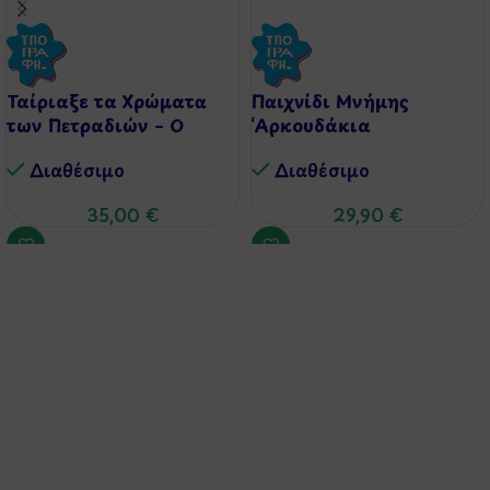
Ταίριαξε τα Χρώματα
Παιχνίδι Μνήμης
των Πετραδιών – Ο
‘Αρκουδάκια
Μικρός Γεμολόγος
Ζευγαράκια’
Διαθέσιμo
Διαθέσιμo
35,00
€
29,90
€