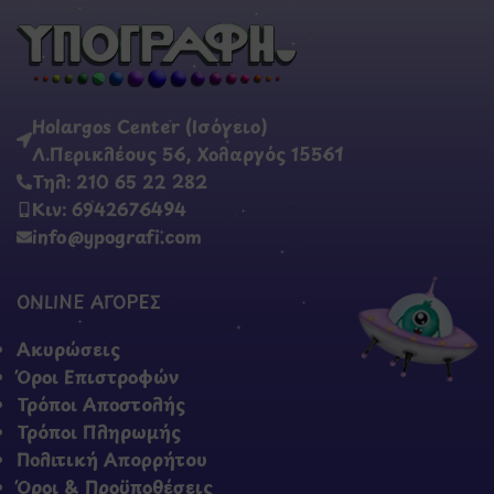
Holargos Center (Ισόγειο)
Λ.Περικλέους 56, Χολαργός 15561
Τηλ: 210 65 22 282
Κιν: 6942676494
info@ypografi.com
ONLINE ΑΓΟΡΕΣ
Ακυρώσεις
Όροι Επιστροφών
Τρόποι Αποστολής
Τρόποι Πληρωμής
Πολιτική Απορρήτου
Όροι & Προϋποθέσεις