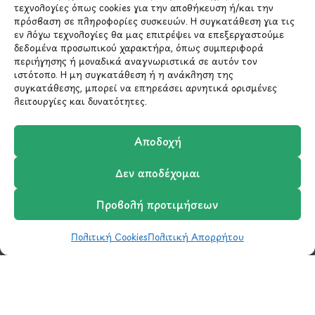
Μάθετε πρώτοι τα νέα
τεχνολογίες όπως cookies για την αποθήκευση ή/και την
πρόσβαση σε πληροφορίες συσκευών. Η συγκατάθεση για τις
και τις προσφορές
εν λόγω τεχνολογίες θα μας επιτρέψει να επεξεργαστούμε
μας.
δεδομένα προσωπικού χαρακτήρα, όπως συμπεριφορά
περιήγησης ή μοναδικά αναγνωριστικά σε αυτόν τον
ιστότοπο. Η μη συγκατάθεση ή η ανάκληση της
συγκατάθεσης, μπορεί να επηρεάσει αρνητικά ορισμένες
λειτουργίες και δυνατότητες.
Αποδοχή
Δεν αποδέχομαι
Έχω διαβάσει και συμφωνώ με την
Πολιτική Απορρήτου
Προβολή προτιμήσεων
Πολιτική Cookies
Πολιτική Απορρήτου
Shop
Φίλτρα
Wishlist
Καλάθι
Σύγκριση
Ο Λογαριασμός μου