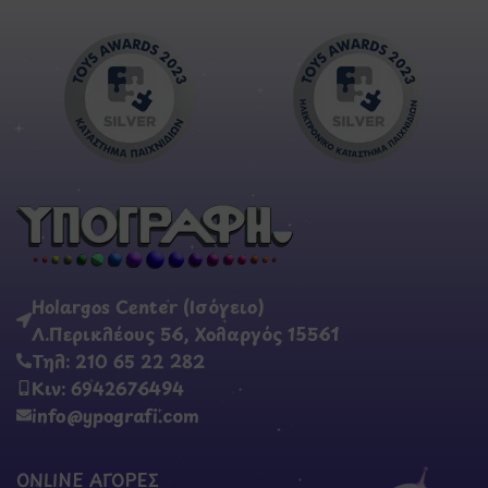
Holargos Center (Ισόγειο)
Λ.Περικλέους 56, Χολαργός 15561
Τηλ: 210 65 22 282
Κιν: 6942676494
info@ypografi.com
ONLINE ΑΓΟΡΕΣ