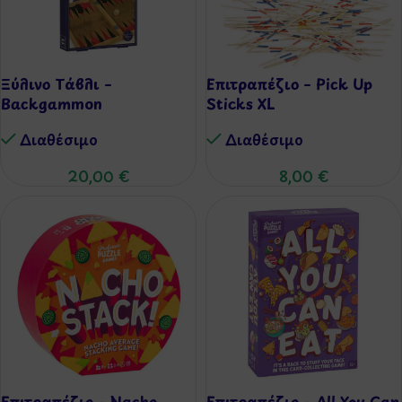
Ξύλινο Τάβλι –
Επιτραπέζιο – Pick Up
Backgammon
Sticks XL
Διαθέσιμo
Διαθέσιμo
20,00
€
8,00
€
Επιτραπέζιο – Nacho
Επιτραπέζιο – All You Can