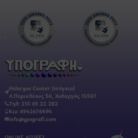
Holargos Center (Ισόγειο)
Λ.Περικλέους 56, Χολαργός 15561
Τηλ: 210 65 22 282
Κιν: 6942676494
info@ypografi.com
ONLINE ΑΓΟΡΕΣ