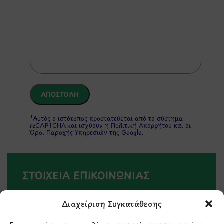
*Αυτός ο ιστότοπος προστατεύεται από το σύστημα
reCAPTCHA και ισχύουν η
Πολιτική Απορρήτου
και οι
Όροι Παροχής Υπηρεσιών
της Google.
ΣΤΟΙΧΕΙΑ ΕΠΙΚΟΙΝΩΝΙΑΣ
Holargos Center (Ισόγειο)
Διαχείριση Συγκατάθεσης
Λ.Περικλέους 56,