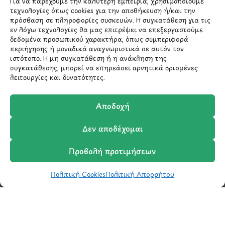
Για να παρέχουμε την καλύτερη εμπειρία, χρησιμοποιούμε
Χολαργός 15561
τεχνολογίες όπως cookies για την αποθήκευση ή/και την
πρόσβαση σε πληροφορίες συσκευών. Η συγκατάθεση για τις
εν λόγω τεχνολογίες θα μας επιτρέψει να επεξεργαστούμε
210 6522282
δεδομένα προσωπικού χαρακτήρα, όπως συμπεριφορά
περιήγησης ή μοναδικά αναγνωριστικά σε αυτόν τον
ιστότοπο. Η μη συγκατάθεση ή η ανάκληση της
info@ypografi.com
συγκατάθεσης, μπορεί να επηρεάσει αρνητικά ορισμένες
λειτουργίες και δυνατότητες.
Έχετε ερωτήσεις σχετικά με ένα προϊόν ή μια
παραγγελία; Στείλτε μας ένα email και θα
Αποδοχή
επικοινωνήσουμε σύντομα μαζί σας.
Δεν αποδέχομαι
Προβολή προτιμήσεων
Πολιτική Cookies
Πολιτική Απορρήτου
Shop
Wishlist
Καλάθι
Σύγκριση
Ο Λογαριασμός μου