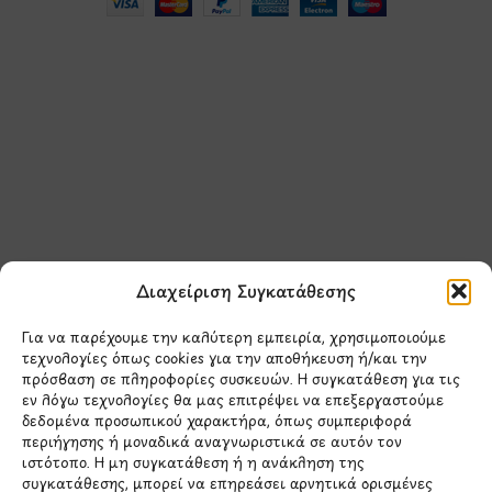
Μάθετε πρώτοι τα νέα
και τις προσφορές
μας.
Διαχείριση Συγκατάθεσης
Για να παρέχουμε την καλύτερη εμπειρία, χρησιμοποιούμε
τεχνολογίες όπως cookies για την αποθήκευση ή/και την
πρόσβαση σε πληροφορίες συσκευών. Η συγκατάθεση για τις
εν λόγω τεχνολογίες θα μας επιτρέψει να επεξεργαστούμε
δεδομένα προσωπικού χαρακτήρα, όπως συμπεριφορά
Έχω διαβάσει και συμφωνώ με την
περιήγησης ή μοναδικά αναγνωριστικά σε αυτόν τον
Πολιτική Απορρήτου
ιστότοπο. Η μη συγκατάθεση ή η ανάκληση της
συγκατάθεσης, μπορεί να επηρεάσει αρνητικά ορισμένες