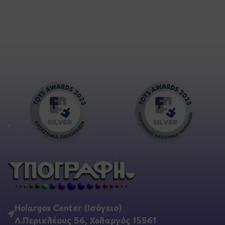
Holargos Center (Ισόγειο)
Λ.Περικλέους 56, Χολαργός 15561