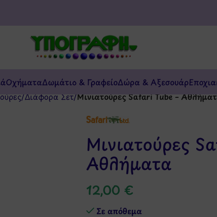
κά
Οχήματα
Δωμάτιο & Γραφείο
Δώρα & Αξεσουάρ
Εποχια
ούρες
/
Διάφορα Σετ
/
Μινιατούρες Safari Tube – Αθλήμα
Μινιατούρες Saf
Αθλήματα
12,00
€
Σε απόθεμα