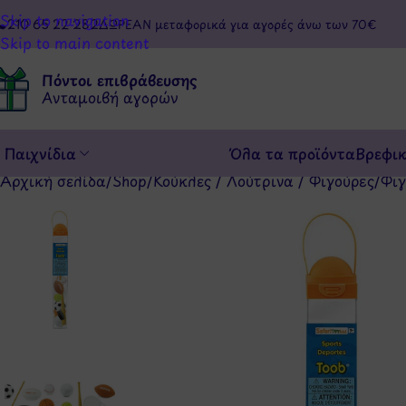
Skip to navigation
210 65 22 282
ΔΩΡΕΑΝ μεταφορικά για αγορές άνω των 70€
Skip to main content
Πόντοι επιβράβευσης
Ανταμοιβή αγορών
Παιχνίδια
Όλα τα προϊόντα
Βρεφι
Αρχική σελίδα
/
Shop
/
Κούκλες / Λούτρινα / Φιγούρες
/
Φιγ