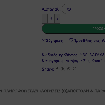
Αμπαλάζ :
-
+
ΠΡΟΣΘΉ
Σύγκριση
Προσθήκη στη Wi
Κωδικός προϊόντος:
HBP-SAFA68
Κατηγορίες:
Διάφορα Σετ
,
Κούκλε
Share:
Ν ΠΛΗΡΟΦΟΡΊΕΣ
ΑΞΙΟΛΟΓΉΣΕΙΣ (0)
ΑΠΟΣΤΟΛΉ & ΠΑΡ