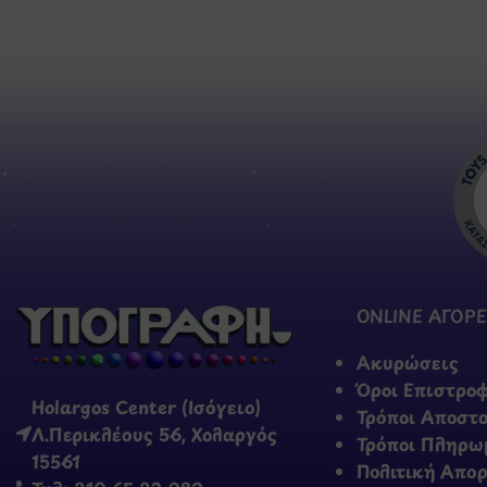
ONLINE ΑΓΟΡΕ
Ακυρώσεις
Όροι Επιστρο
Holargos Center (Ισόγειο)
Τρόποι Αποστ
Λ.Περικλέους 56, Χολαργός
Τρόποι Πληρω
15561
Πολιτική Απο