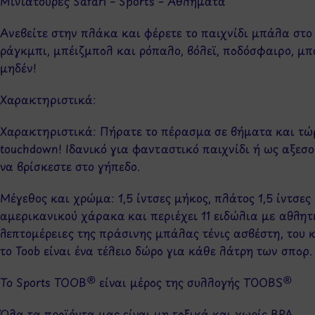
Μινιατούρες Safari – Sports – Αθλήματα
Aνεβείτε στην πλάκα και φέρετε το παιχνίδι μπάλα στο
ράγκμπι, μπέιζμπολ και ρόπαλο, βόλεϊ, ποδόσφαιρο, μπά
μηδέν!
Χαρακτηριστικά:
Χαρακτηριστικά: Πήρατε το πέρασμα σε βήματα και τώρα
touchdown! Ιδανικό για φανταστικό παιχνίδι ή ως αξεσ
να βρίσκεστε στο γήπεδο.
Μέγεθος και χρώμα: 1,5 ίντσες μήκος, πλάτος 1,5 ίντσες 
αμερικανικού χάρακα και περιέχει 11 ειδώλια με αθλητ
λεπτομέρειες της πράσινης μπάλας τένις ασβέστη, του 
το Toob είναι ένα τέλειο δώρο για κάθε λάτρη των σπορ.
Το Sports TOOB® είναι μέρος της συλλογής TOOBS®
Όλα τα προϊόντα μας είναι μη τοξικά και χωρίς BPA