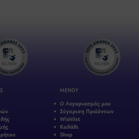
Σ
ΜΕΝΟΥ
Ο Λογαριασμός μου
φών
Σύγκριση Προϊόντων
ολής
Wishlist
μής
Καλάθι
ρρήτου
Shop