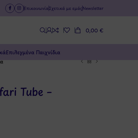
Επικοινωνία
Σχετικά με εμάς
Newsletter
0,00
€
κά
Επιλεγμένα Παιχνίδια
τα
ari Tube –