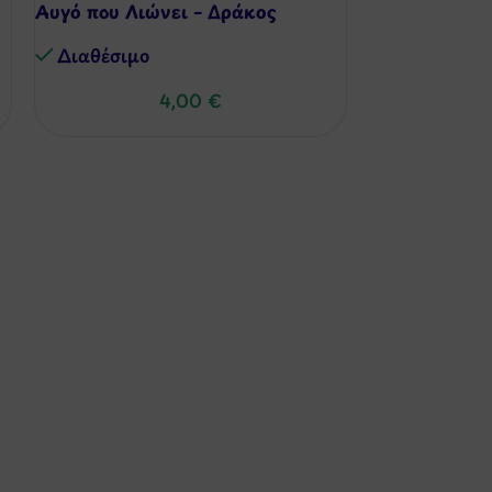
Αυγό που Λιώνει – Δράκος
Λούτρινος Λε
Μαγνήτες στ
Διαθέσιμo
Διαθέσιμo
4,00
€