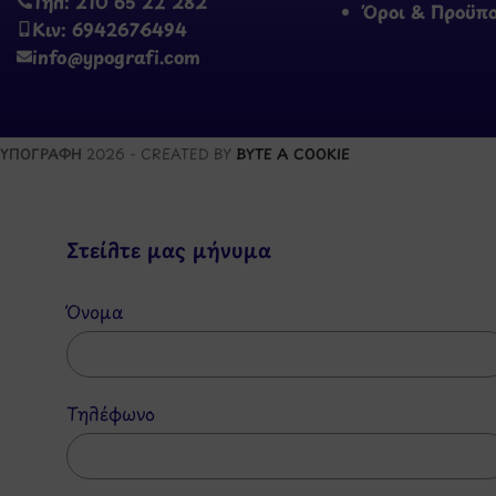
Τηλ: 210 65 22 282
Όροι & Προϋπ
Κιν: 6942676494
info@ypografi.com
ΥΠΟΓΡΑΦΗ
2026 - CREATED BY
BYTE A COOKIE
Στείλτε μας μήνυμα
Όνομα
Τηλέφωνο