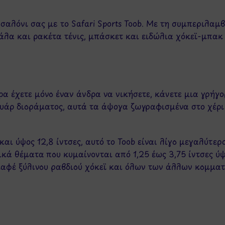
 σαλόνι σας με το Safari Sports Toob. Με τη συμπεριλ
λα και ρακέτα τένις, μπάσκετ και ειδώλια χόκεϊ-μπακ κ
 έχετε μόνο έναν άνδρα να νικήσετε, κάνετε μια γρήγορ
ουάρ διοράματος, αυτά τα άψογα ζωγραφισμένα στο χέρι
και ύψος 12,8 ίντσες, αυτό το Toob είναι λίγο μεγαλύτερ
ικά θέματα που κυμαίνονται από 1,25 έως 3,75 ίντσες ύ
καφέ ξύλινου ραβδιού χόκεϊ και όλων των άλλων κομματ