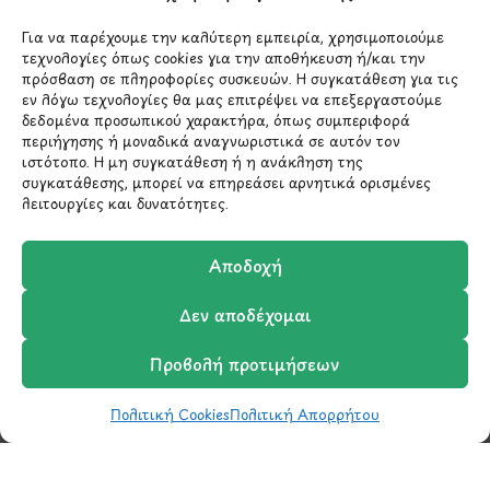
Μάθετε πρώτοι τα νέα
Για να παρέχουμε την καλύτερη εμπειρία, χρησιμοποιούμε
τεχνολογίες όπως cookies για την αποθήκευση ή/και την
και τις προσφορές
πρόσβαση σε πληροφορίες συσκευών. Η συγκατάθεση για τις
μας.
εν λόγω τεχνολογίες θα μας επιτρέψει να επεξεργαστούμε
δεδομένα προσωπικού χαρακτήρα, όπως συμπεριφορά
περιήγησης ή μοναδικά αναγνωριστικά σε αυτόν τον
ιστότοπο. Η μη συγκατάθεση ή η ανάκληση της
συγκατάθεσης, μπορεί να επηρεάσει αρνητικά ορισμένες
λειτουργίες και δυνατότητες.
Αποδοχή
Έχω διαβάσει και συμφωνώ με την
Δεν αποδέχομαι
Πολιτική Απορρήτου
Προβολή προτιμήσεων
Πολιτική Cookies
Πολιτική Απορρήτου
Shop
Φίλτρα
Wishlist
Καλάθι
Σύγκριση
Ο Λογαριασμός μου