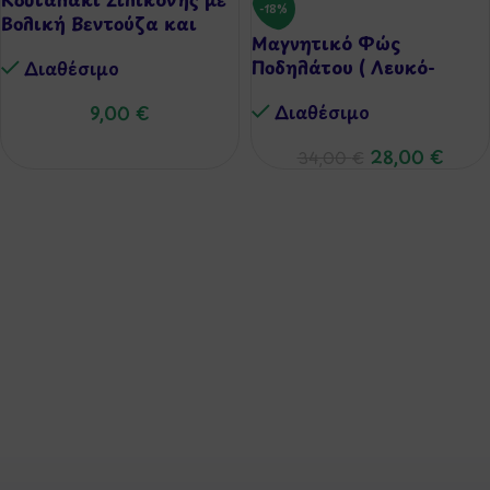
-18%
Βολική Βεντούζα και
Μαγνητικό Φώς
Θήκη Μεταφοράς
Ποδηλάτου ( Λευκό-
Διαθέσιμo
Κόκκινο Led )
Διαθέσιμo
9,00
€
28,00
€
34,00
€