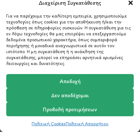
Λ.Περικλέους 56,
Διαχείριση Συγκατάθεσης
Χολαργός 15561
Για να παρέχουμε την καλύτερη εμπειρία, χρησιμοποιούμε
τεχνολογίες όπως cookies για την αποθήκευση ή/και την
210 6522282
πρόσβαση σε πληροφορίες συσκευών. Η συγκατάθεση για τις
εν λόγω τεχνολογίες θα μας επιτρέψει να επεξεργαστούμε
δεδομένα προσωπικού χαρακτήρα, όπως συμπεριφορά
περιήγησης ή μοναδικά αναγνωριστικά σε αυτόν τον
info@ypografi.com
ιστότοπο. Η μη συγκατάθεση ή η ανάκληση της
συγκατάθεσης, μπορεί να επηρεάσει αρνητικά ορισμένες
λειτουργίες και δυνατότητες.
Έχετε ερωτήσεις σχετικά με ένα προϊόν ή μια
παραγγελία; Στείλτε μας ένα email και θα
επικοινωνήσουμε σύντομα μαζί σας.
Αποδοχή
Δεν αποδέχομαι
Προβολή προτιμήσεων
Πολιτική Cookies
Πολιτική Απορρήτου
Shop
Wishlist
Καλάθι
Σύγκριση
Ο Λογαριασμός μου