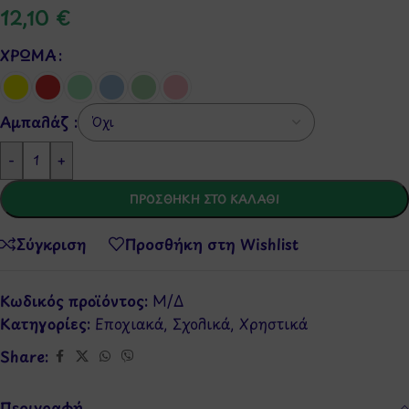
12,10
€
ΧΡΏΜΑ
Αμπαλάζ :
-
+
ΠΡΟΣΘΉΚΗ ΣΤΟ ΚΑΛΆΘΙ
Σύγκριση
Προσθήκη στη Wishlist
Κωδικός προϊόντος:
Μ/Δ
Κατηγορίες:
Εποχιακά
,
Σχολικά
,
Χρηστικά
Share:
Περιγραφή