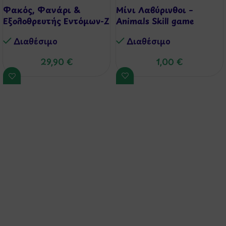
Φακός, Φανάρι &
Μίνι Λαβύρινθοι –
Εξολοθρευτής Εντόμων-Z
Animals Skill game
bug
Διαθέσιμo
Διαθέσιμo
1,00
€
29,90
€