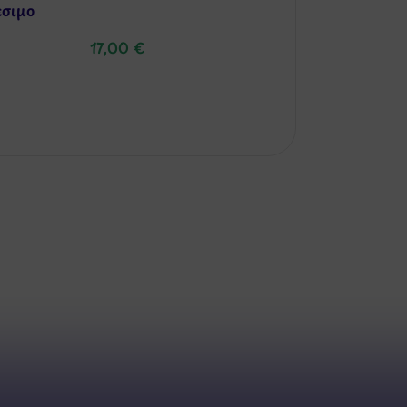
έσιμo
17,00
€