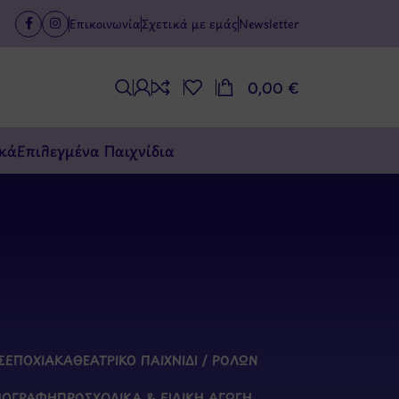
Επικοινωνία
Σχετικά με εμάς
Newsletter
0,00
€
κά
Επιλεγμένα Παιχνίδια
Σ
ΕΠΟΧΙΑΚΆ
ΘΕΑΤΡΙΚΌ ΠΑΙΧΝΊΔΙ / ΡΌΛΩΝ
ΠΟΓΡΑΦΉ
ΠΡΟΣΧΟΛΙΚΆ & ΕΙΔΙΚΉ ΑΓΩΓΉ