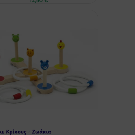
12,50
€
με Κρίκους – Ζωάκια