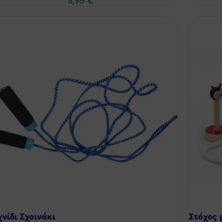
8,95
€
χνίδι Σχοινάκι
Στόχος 