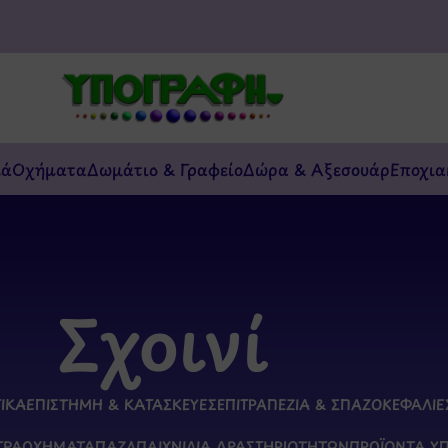
κά
Οχήματα
Δωμάτιο & Γραφείο
Δώρα & Αξεσουάρ
Εποχια
Σχοινί
ΤΙΚΆ
ΕΠΙΣΤΉΜΗ & ΚΑΤΑΣΚΕΥΈΣ
ΕΠΙΤΡΑΠΈΖΙΑ & ΣΠΑΖΟΚΕΦΑΛΙΈ
ΤΡΑ
ΟΧΉΜΑΤΑ
ΠΑΖΛ
ΠΑΙΧΝΊΔΙΑ ΔΡΑΣΤΗΡΙΟΤΉΤΩΝ
ΠΡΟΪΌΝΤΑ Υ