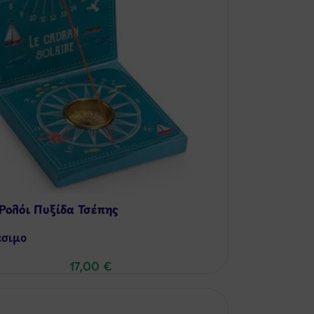
Ρολόι Πυξίδα Τσέπης
έσιμo
17,00
€