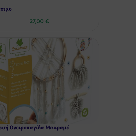
έσιμo
27,00
€
ευή Ονειροπαγίδα Μακραμέ