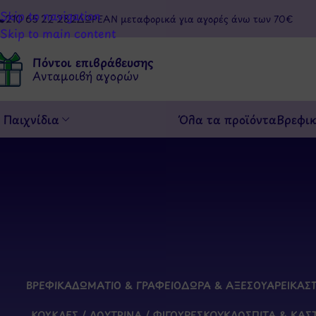
Skip to navigation
210 65 22 282
ΔΩΡΕΑΝ μεταφορικά για αγορές άνω των 70€
Skip to main content
Πόντοι επιβράβευσης
Ανταμοιβή αγορών
Παιχνίδια
Όλα τα προϊόντα
Βρεφι
ΒΡΕΦΙΚΆ
ΔΩΜΆΤΙΟ & ΓΡΑΦΕΊΟ
ΔΏΡΑ & ΑΞΕΣΟΥΆΡ
ΕΙΚΑΣ
ΚΟΎΚΛΕΣ / ΛΟΎΤΡΙΝΑ / ΦΙΓΟΎΡΕΣ
ΚΟΥΚΛΌΣΠΙΤΑ & ΚΆΣ