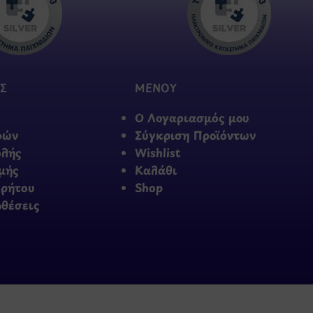
Σ
ΜΕΝΟΥ
Ο Λογαριασμός μου
φών
Σύγκριση Προϊόντων
ολής
Wishlist
μής
Καλάθι
ρρήτου
Shop
οθέσεις