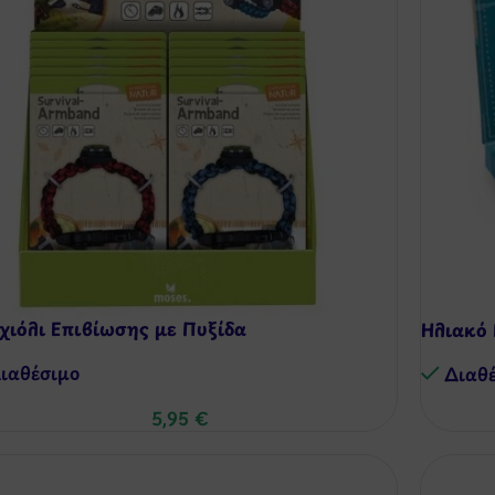
χιόλι Επιβίωσης με Πυξίδα
Ηλιακό 
ιαθέσιμo
Διαθ
5,95
€