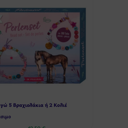
γώ 5 Βραχιολάκια ή 2 Κολιέ
έσιμo