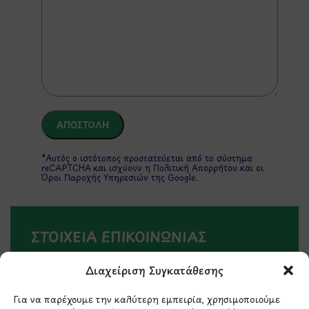
*Αυτός ο ιστότοπος προστατεύεται από το σύστημα
reCAPTCHA και ισχύουν η
Πολιτική Απορρήτου
και οι
Όροι Παροχής Υπηρεσιών
της Google.
ΣΤΟΙΧΕΙΑ ΕΠΙΚΟΙΝΩΝΙΑΣ
Διαχείριση Συγκατάθεσης
Holargos Center (Ισόγειο)
Λ.Περικλέους 56,
Για να παρέχουμε την καλύτερη εμπειρία, χρησιμοποιούμε