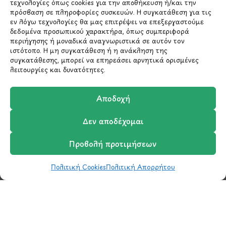
Χολαργός 15561
τεχνολογίες όπως cookies για την αποθήκευση ή/και την
πρόσβαση σε πληροφορίες συσκευών. Η συγκατάθεση για τις
εν λόγω τεχνολογίες θα μας επιτρέψει να επεξεργαστούμε
210 6522282
δεδομένα προσωπικού χαρακτήρα, όπως συμπεριφορά
περιήγησης ή μοναδικά αναγνωριστικά σε αυτόν τον
ιστότοπο. Η μη συγκατάθεση ή η ανάκληση της
info@ypografi.com
συγκατάθεσης, μπορεί να επηρεάσει αρνητικά ορισμένες
λειτουργίες και δυνατότητες.
Έχετε ερωτήσεις σχετικά με ένα προϊόν ή μια
Αποδοχή
παραγγελία; Στείλτε μας ένα email και θα
επικοινωνήσουμε σύντομα μαζί σας.
Δεν αποδέχομαι
Προβολή προτιμήσεων
Πολιτική Cookies
Πολιτική Απορρήτου
Shop
Wishlist
Καλάθι
Σύγκριση
Ο Λογαριασμός μου