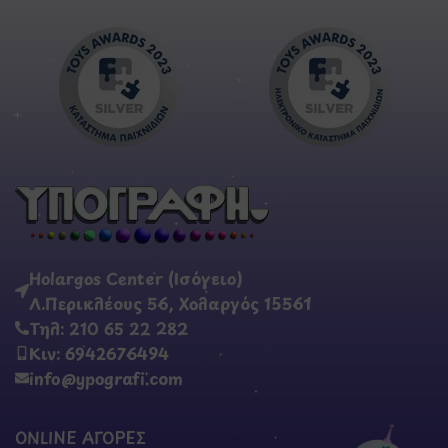
Holargos Center (Ισόγειο)
Λ.Περικλέους 56, Χολαργός 15561
Τηλ: 210 65 22 282
Κιν: 6942676494
info@ypografi.com
ONLINE ΑΓΟΡΕΣ