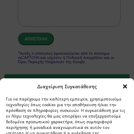
*Αυτός ο ιστότοπος προστατεύεται από το σύστημα
reCAPTCHA και ισχύουν η
Πολιτική Απορρήτου
και οι
Όροι Παροχής Υπηρεσιών
της Google.
ΣΤΟΙΧΕΙΑ ΕΠΙΚΟΙΝΩΝΙΑΣ
Διαχείριση Συγκατάθεσης
Για να παρέχουμε την καλύτερη εμπειρία, χρησιμοποιούμε
Holargos Center (Ισόγειο)
τεχνολογίες όπως cookies για την αποθήκευση ή/και την
πρόσβαση σε πληροφορίες συσκευών. Η συγκατάθεση για τις
Λ.Περικλέους 56,
εν λόγω τεχνολογίες θα μας επιτρέψει να επεξεργαστούμε
Χολαργός 15561
δεδομένα προσωπικού χαρακτήρα, όπως συμπεριφορά
περιήγησης ή μοναδικά αναγνωριστικά σε αυτόν τον
ιστότοπο. Η μη συγκατάθεση ή η ανάκληση της