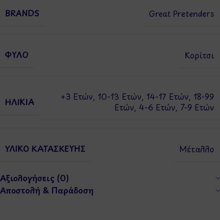
BRANDS
Great Pretenders
ΦΎΛΟ
Κορίτσι
+3 Ετών
,
10-13 Ετών
,
14-17 Ετών
,
18-99
ΗΛΙΚΊΑ
Ετών
,
4-6 Ετών
,
7-9 Ετών
ΥΛΙΚΌ ΚΑΤΑΣΚΕΥΉΣ
Μέταλλο
Αξιολογήσεις (0)
Αποστολή & Παράδοση