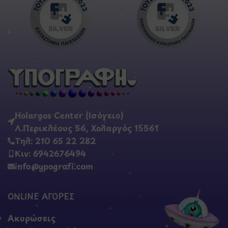
Holargos Center (Ισόγειο)
Λ.Περικλέους 56, Χολαργός 15561
Τηλ: 210 65 22 282
Κιν: 6942676494
info@ypografi.com
ONLINE ΑΓΟΡΕΣ
Ακυρώσεις