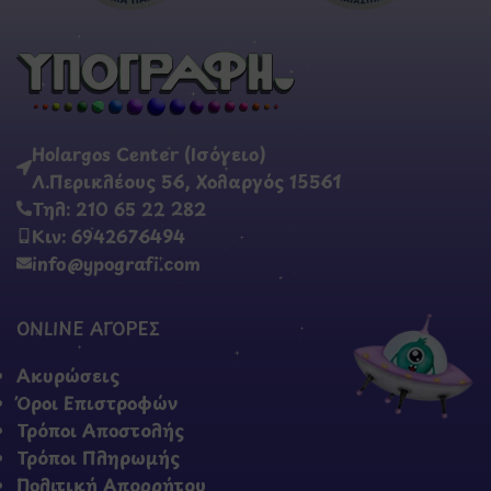
Holargos Center (Ισόγειο)
Λ.Περικλέους 56, Χολαργός 15561
Τηλ: 210 65 22 282
Κιν: 6942676494
info@ypografi.com
ONLINE ΑΓΟΡΕΣ
Ακυρώσεις
Όροι Επιστροφών
Τρόποι Αποστολής
Τρόποι Πληρωμής
Πολιτική Απορρήτου