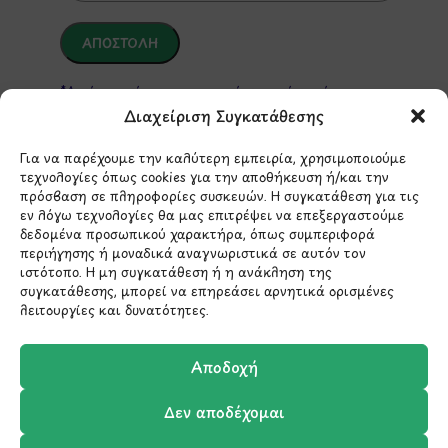
*Αυτός ο ιστότοπος προστατεύεται από το σύστημα
reCAPTCHA και ισχύουν η
Πολιτική Απορρήτου
και οι
Διαχείριση Συγκατάθεσης
Όροι Παροχής Υπηρεσιών
της Google.
Για να παρέχουμε την καλύτερη εμπειρία, χρησιμοποιούμε
τεχνολογίες όπως cookies για την αποθήκευση ή/και την
πρόσβαση σε πληροφορίες συσκευών. Η συγκατάθεση για τις
ΣΤΟΙΧΕΙΑ ΕΠΙΚΟΙΝΩΝΙΑΣ
εν λόγω τεχνολογίες θα μας επιτρέψει να επεξεργαστούμε
δεδομένα προσωπικού χαρακτήρα, όπως συμπεριφορά
περιήγησης ή μοναδικά αναγνωριστικά σε αυτόν τον
Holargos Center (Ισόγειο)
ιστότοπο. Η μη συγκατάθεση ή η ανάκληση της
Λ.Περικλέους 56,
συγκατάθεσης, μπορεί να επηρεάσει αρνητικά ορισμένες
Χολαργός 15561
λειτουργίες και δυνατότητες.
210 6522282
Αποδοχή
Δεν αποδέχομαι
info@ypografi.com