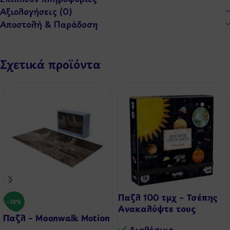
Αξιολογήσεις (0)
Αποστολή & Παράδοση
Σχετικά προϊόντα
Παζλ 100 τμχ – Τσέπης
-28%
Ανακαλύψτε τους
Παζλ – Moonwalk Motion
Πλανήτες
Διαθέσιμo