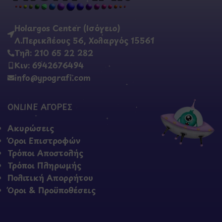
Holargos Center (Ισόγειο)
Λ.Περικλέους 56, Χολαργός 15561
Τηλ: 210 65 22 282
Κιν: 6942676494
info@ypografi.com
ONLINE ΑΓΟΡΕΣ
Ακυρώσεις
Όροι Επιστροφών
Τρόποι Αποστολής
Τρόποι Πληρωμής
Πολιτική Απορρήτου
Όροι & Προϋποθέσεις