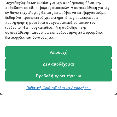
*Αυτός ο ιστότοπος προστατεύεται από το σύστημα
τεχνολογίες όπως cookies για την αποθήκευση ή/και την
reCAPTCHA και ισχύουν η
Πολιτική Απορρήτου
και οι
πρόσβαση σε πληροφορίες συσκευών. Η συγκατάθεση για τις
Όροι Παροχής Υπηρεσιών
της Google.
εν λόγω τεχνολογίες θα μας επιτρέψει να επεξεργαστούμε
δεδομένα προσωπικού χαρακτήρα, όπως συμπεριφορά
περιήγησης ή μοναδικά αναγνωριστικά σε αυτόν τον
ιστότοπο. Η μη συγκατάθεση ή η ανάκληση της
ΣΤΟΙΧΕΙΑ ΕΠΙΚΟΙΝΩΝΙΑΣ
συγκατάθεσης, μπορεί να επηρεάσει αρνητικά ορισμένες
λειτουργίες και δυνατότητες.
Holargos Center (Ισόγειο)
Αποδοχή
Λ.Περικλέους 56,
Χολαργός 15561
Δεν αποδέχομαι
210 6522282
Προβολή προτιμήσεων
Πολιτική Cookies
Πολιτική Απορρήτου
info@ypografi.com
Shop
Wishlist
Καλάθι
Σύγκριση
Ο Λογαριασμός μου
Έχετε ερωτήσεις σχετικά με ένα προϊόν ή μια
παραγγελία; Στείλτε μας ένα email και θα