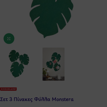
Κάντε κλικ για μεγέθυνση
Σετ 3 Πίνακες Φύλλα Monstera