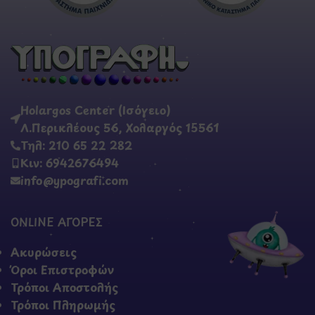
Holargos Center (Ισόγειο)
Λ.Περικλέους 56, Χολαργός 15561
Τηλ: 210 65 22 282
Κιν: 6942676494
info@ypografi.com
ONLINE ΑΓΟΡΕΣ
Ακυρώσεις
Όροι Επιστροφών
Τρόποι Αποστολής
Τρόποι Πληρωμής