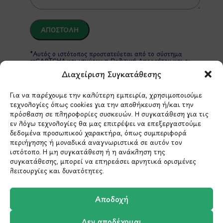
*Αυτός ο ιστότοπος προστατεύεται από το σύστημα
reCAPTCHA και ισχύουν η
Πολιτική Απορρήτου
και οι
Όροι Παροχής Υπηρεσιών
της Google.
Διαχείριση Συγκατάθεσης
Για να παρέχουμε την καλύτερη εμπειρία, χρησιμοποιούμε
τεχνολογίες όπως cookies για την αποθήκευση ή/και την
ΣΤΟΙΧΕΙΑ ΕΠΙΚΟΙΝΩΝΙΑΣ
πρόσβαση σε πληροφορίες συσκευών. Η συγκατάθεση για τις
εν λόγω τεχνολογίες θα μας επιτρέψει να επεξεργαστούμε
δεδομένα προσωπικού χαρακτήρα, όπως συμπεριφορά
Holargos Center (Ισόγειο)
περιήγησης ή μοναδικά αναγνωριστικά σε αυτόν τον
Λ.Περικλέους 56,
ιστότοπο. Η μη συγκατάθεση ή η ανάκληση της
συγκατάθεσης, μπορεί να επηρεάσει αρνητικά ορισμένες
Χολαργός 15561
λειτουργίες και δυνατότητες.
210 6522282
Αποδοχή
info@ypografi.com
Δεν αποδέχομαι