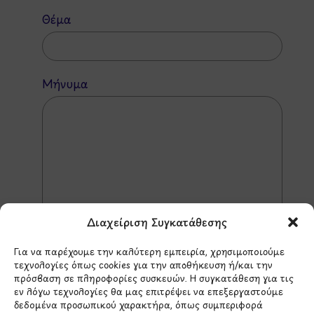
Θέμα
Μήνυμα
Διαχείριση Συγκατάθεσης
Για να παρέχουμε την καλύτερη εμπειρία, χρησιμοποιούμε
τεχνολογίες όπως cookies για την αποθήκευση ή/και την
πρόσβαση σε πληροφορίες συσκευών. Η συγκατάθεση για τις
εν λόγω τεχνολογίες θα μας επιτρέψει να επεξεργαστούμε
*Αυτός ο ιστότοπος προστατεύεται από το σύστημα
reCAPTCHA και ισχύουν η
Πολιτική Απορρήτου
και οι
δεδομένα προσωπικού χαρακτήρα, όπως συμπεριφορά
Όροι Παροχής Υπηρεσιών
της Google.