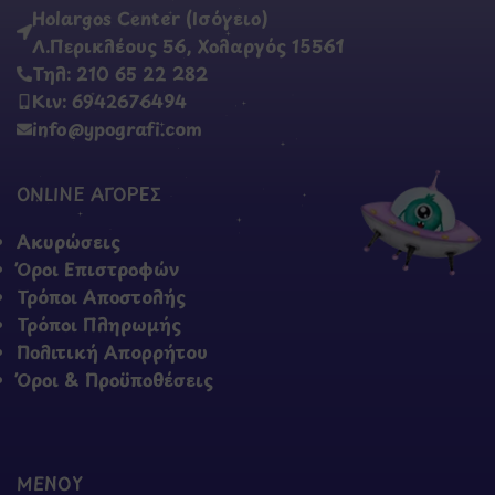
Holargos Center (Ισόγειο)
Λ.Περικλέους 56, Χολαργός 15561
Τηλ: 210 65 22 282
Κιν: 6942676494
info@ypografi.com
ONLINE ΑΓΟΡΕΣ
Ακυρώσεις
Όροι Επιστροφών
Τρόποι Αποστολής
Τρόποι Πληρωμής
Πολιτική Απορρήτου
Όροι & Προϋποθέσεις
ΜΕΝΟΥ