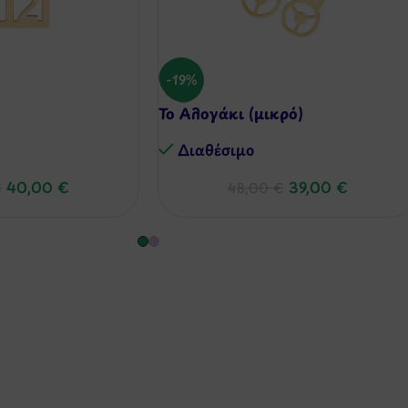
-19%
Το Αλογάκι (μικρό)
Διαθέσιμo
40,00
€
39,00
€
€
48,00
€