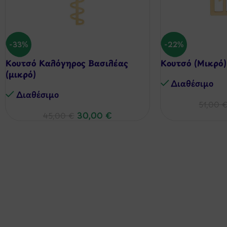
-33%
-22%
Κουτσό Καλόγηρος Βασιλέας
Κουτσό (Μικρό)
(μικρό)
Διαθέσιμo
Διαθέσιμo
51,00
30,00
€
45,00
€