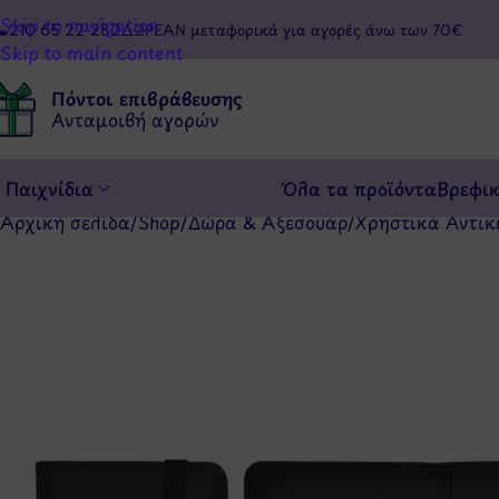
Skip to navigation
210 65 22 282
ΔΩΡΕΑΝ μεταφορικά για αγορές άνω των 70€
Skip to main content
Πόντοι επιβράβευσης
Ανταμοιβή αγορών
Παιχνίδια
Όλα τα προϊόντα
Βρεφι
Αρχική σελίδα
/
Shop
/
Δώρα & Αξεσουάρ
/
Χρηστικά Αντικ