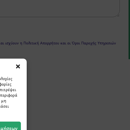
και ισχύουν η
Πολιτική Απορρήτου
και οι
Όροι Παροχής Υπηρεσιών
ολογίες
φορίες
επιτρέψει
μπεριφορά
Η μη
πρώτοι τα νέα και τις π
εάσει
μας.
ιμήσεων