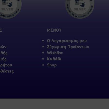
Σ
ΜΕΝΟΥ
Ο Λογαριασμός μου
φών
Σύγκριση Προϊόντων
ολής
Wishlist
μής
Καλάθι
ρρήτου
Shop
οθέσεις