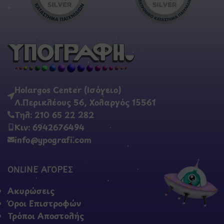
Holargos Center (Ισόγειο)
Λ.Περικλέους 56, Χολαργός 15561
Τηλ: 210 65 22 282
Κιν: 6942676494
info@ypografi.com
ONLINE ΑΓΟΡΕΣ
Ακυρώσεις
Όροι Επιστροφών
Τρόποι Αποστολής