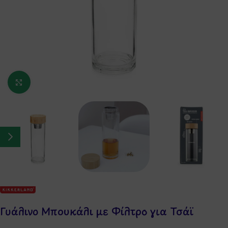
Κάντε κλικ για μεγέθυνση
Γυάλινο Μπουκάλι με Φίλτρο για Τσάϊ