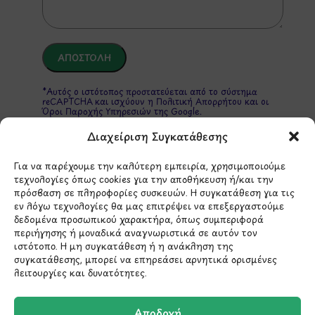
*Αυτός ο ιστότοπος προστατεύεται από το σύστημα
reCAPTCHA και ισχύουν η
Πολιτική Απορρήτου
και οι
Όροι Παροχής Υπηρεσιών
της Google.
Διαχείριση Συγκατάθεσης
Για να παρέχουμε την καλύτερη εμπειρία, χρησιμοποιούμε
ΣΤΟΙΧΕΙΑ ΕΠΙΚΟΙΝΩΝΙΑΣ
τεχνολογίες όπως cookies για την αποθήκευση ή/και την
πρόσβαση σε πληροφορίες συσκευών. Η συγκατάθεση για τις
εν λόγω τεχνολογίες θα μας επιτρέψει να επεξεργαστούμε
Holargos Center (Ισόγειο)
δεδομένα προσωπικού χαρακτήρα, όπως συμπεριφορά
Λ.Περικλέους 56,
περιήγησης ή μοναδικά αναγνωριστικά σε αυτόν τον
Χολαργός 15561
ιστότοπο. Η μη συγκατάθεση ή η ανάκληση της
συγκατάθεσης, μπορεί να επηρεάσει αρνητικά ορισμένες
λειτουργίες και δυνατότητες.
210 6522282
Αποδοχή