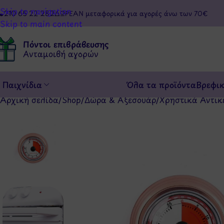
Skip to navigation
210 65 22 282
ΔΩΡΕΑΝ μεταφορικά για αγορές άνω των 70€
Skip to main content
Πόντοι επιβράβευσης
Ανταμοιβή αγορών
Παιχνίδια
Όλα τα προϊόντα
Βρεφι
Αρχική σελίδα
/
Shop
/
Δώρα & Αξεσουάρ
/
Χρηστικά Αντικ