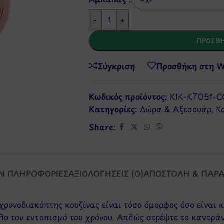
-
+
ΠΡΟΣΘΉ
Σύγκριση
Προσθήκη στη Wi
Κωδικός προϊόντος:
KIK-KT051-C
Κατηγορίες:
Δώρα & Αξεσουάρ
,
Κ
Share:
Ν ΠΛΗΡΟΦΟΡΊΕΣ
ΑΞΙΟΛΟΓΉΣΕΙΣ (0)
ΑΠΟΣΤΟΛΉ & ΠΑΡ
χρονοδιακόπτης κουζίνας είναι τόσο όμορφος όσο είναι κ
λο τον εντοπισμό του χρόνου. Απλώς στρέψτε το καντρά