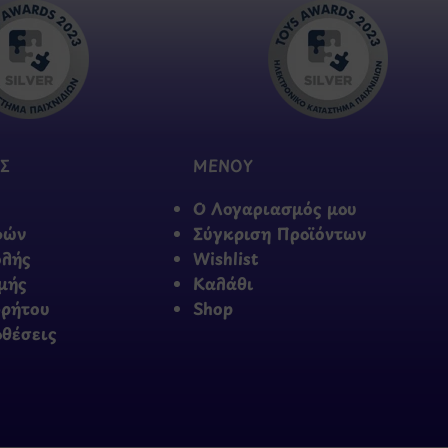
Σ
ΜΕΝΟΥ
Ο Λογαριασμός μου
φών
Σύγκριση Προϊόντων
ολής
Wishlist
μής
Καλάθι
ρρήτου
Shop
οθέσεις