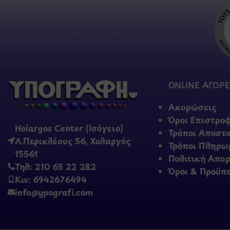
ONLINE ΑΓΟΡΕ
Ακυρώσεις
Όροι Επιστρο
Holargos Center (Ισόγειο)
Τρόποι Αποστ
Λ.Περικλέους 56, Χολαργός
Τρόποι Πληρω
15561
Πολιτική Απο
Τηλ: 210 65 22 282
Όροι & Προϋπ
Κιν: 6942676494
info@ypografi.com