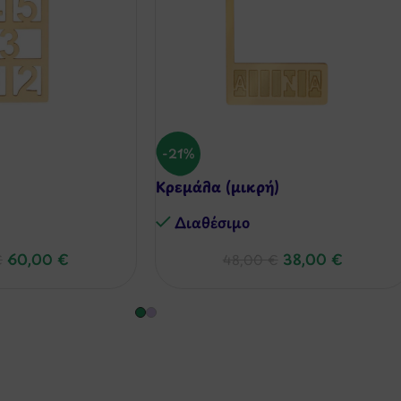
-21%
Κρεμάλα (μικρή)
Διαθέσιμo
60,00
€
38,00
€
€
48,00
€