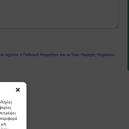
και ισχύουν η
Πολιτική Απορρήτου
και οι
Όροι Παροχής Υπηρεσιών
ολογίες
φορίες
επιτρέψει
πρώτοι τα νέα και τις π
μπεριφορά
Η μη