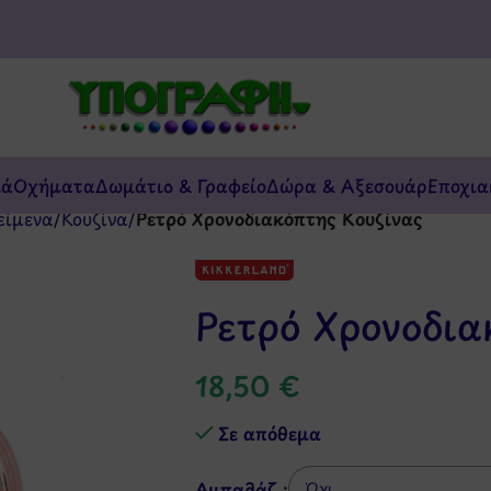
κά
Οχήματα
Δωμάτιο & Γραφείο
Δώρα & Αξεσουάρ
Εποχια
είμενα
/
Κουζίνα
/
Ρετρό Χρονοδιακόπτης Κουζίνας
Ρετρό Χρονοδια
18,50
€
Σε απόθεμα
Αμπαλάζ :