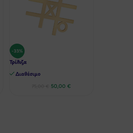
Κούπες Espre
-33%
Love You Mor
Τρίλιζα
Διαθέσιμo
Διαθέσιμo
50,00
€
75,00
€