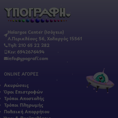
Holargos Center (Ισόγειο)
Λ.Περικλέους 56, Χολαργός 15561
Τηλ: 210 65 22 282
Κιν: 6942676494
info@ypografi.com
ONLINE ΑΓΟΡΕΣ
Ακυρώσεις
Όροι Επιστροφών
Τρόποι Αποστολής
Τρόποι Πληρωμής
Πολιτική Απορρήτου