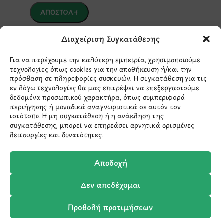
*Αυτός ο ιστότοπος προστατεύεται από το σύστημα
Διαχείριση Συγκατάθεσης
reCAPTCHA και ισχύουν η
Πολιτική Απορρήτου
και οι
Όροι Παροχής Υπηρεσιών
της Google.
Για να παρέχουμε την καλύτερη εμπειρία, χρησιμοποιούμε
τεχνολογίες όπως cookies για την αποθήκευση ή/και την
πρόσβαση σε πληροφορίες συσκευών. Η συγκατάθεση για τις
εν λόγω τεχνολογίες θα μας επιτρέψει να επεξεργαστούμε
ΣΤΟΙΧΕΙΑ ΕΠΙΚΟΙΝΩΝΙΑΣ
δεδομένα προσωπικού χαρακτήρα, όπως συμπεριφορά
περιήγησης ή μοναδικά αναγνωριστικά σε αυτόν τον
ιστότοπο. Η μη συγκατάθεση ή η ανάκληση της
Holargos Center (Ισόγειο)
συγκατάθεσης, μπορεί να επηρεάσει αρνητικά ορισμένες
Λ.Περικλέους 56,
λειτουργίες και δυνατότητες.
Χολαργός 15561
Αποδοχή
210 6522282
Δεν αποδέχομαι
info@ypografi.com
Προβολή προτιμήσεων