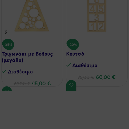
-35%
-20%
Τριγωνάκι με Βόλους
Κουτσό
(μεγάλο)
Διαθέσιμo
Διαθέσιμo
60,00
€
75,00
€
45,00
€
69,00
€