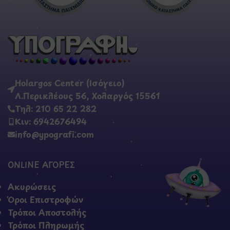
Holargos Center (Ισόγειο)
Λ.Περικλέους 56, Χολαργός 15561
Τηλ: 210 65 22 282
Κιν: 6942676494
info@ypografi.com
ONLINE ΑΓΟΡΕΣ
Ακυρώσεις
Όροι Επιστροφών
Τρόποι Αποστολής
Τρόποι Πληρωμής