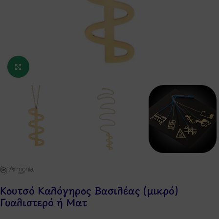
Κάντε κλικ για μεγέθυνση
Κουτσό Καλόγηρος Βασιλέας (μικρό)
Γυαλιστερό ή Ματ