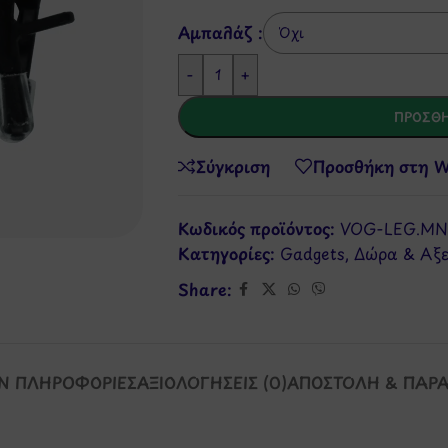
Αμπαλάζ :
-
+
ΠΡΟΣΘΉ
Σύγκριση
Προσθήκη στη Wi
Κωδικός προϊόντος:
VOG-LEG.MN
Κατηγορίες:
Gadgets
,
Δώρα & Αξ
Share:
Ν ΠΛΗΡΟΦΟΡΊΕΣ
ΑΞΙΟΛΟΓΉΣΕΙΣ (0)
ΑΠΟΣΤΟΛΉ & ΠΑΡ
.