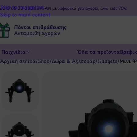
Skip to navigation
210 65 22 282
ΔΩΡΕΑΝ μεταφορικά για αγορές άνω των 70€
Skip to main content
Πόντοι επιβράβευσης
Ανταμοιβή αγορών
Παιχνίδια
Όλα τα προϊόντα
Βρεφι
Αρχική σελίδα
/
Shop
/
Δώρα & Αξεσουάρ
/
Gadgets
/
Μίνι Φ