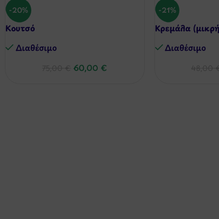
-20%
-21%
Κουτσό
Κρεμάλα (μικρή
Διαθέσιμo
Διαθέσιμo
60,00
€
75,00
€
48,00