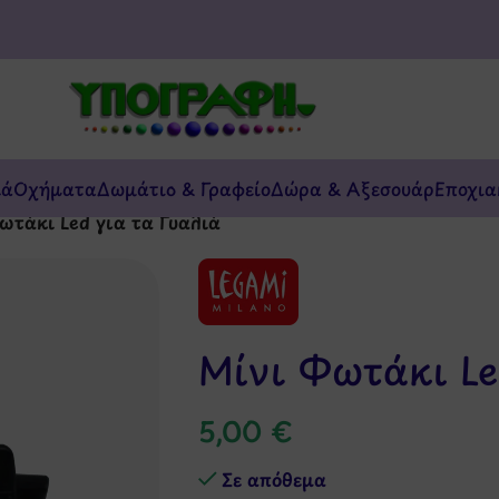
κά
Οχήματα
Δωμάτιο & Γραφείο
Δώρα & Αξεσουάρ
Εποχια
ωτάκι Led για τα Γυαλιά
Μίνι Φωτάκι Le
5,00
€
Σε απόθεμα