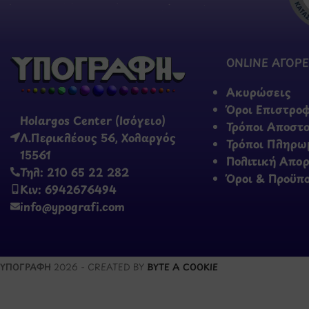
ONLINE ΑΓΟΡΕ
Ακυρώσεις
Όροι Επιστρο
Holargos Center (Ισόγειο)
Τρόποι Αποστ
Λ.Περικλέους 56, Χολαργός
Τρόποι Πληρω
15561
Πολιτική Απο
Τηλ: 210 65 22 282
Όροι & Προϋπ
Κιν: 6942676494
info@ypografi.com
ΥΠΟΓΡΑΦΗ
2026 - CREATED BY
BYTE A COOKIE