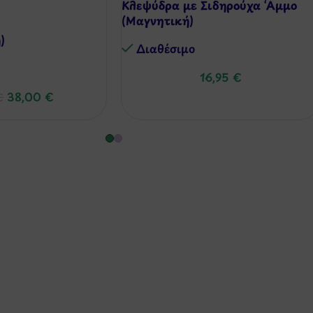
Κλεψύδρα με Σιδηρούχα ‘Αμμο
(Μαγνητική)
)
Διαθέσιμo
16,95
€
38,00
€
€