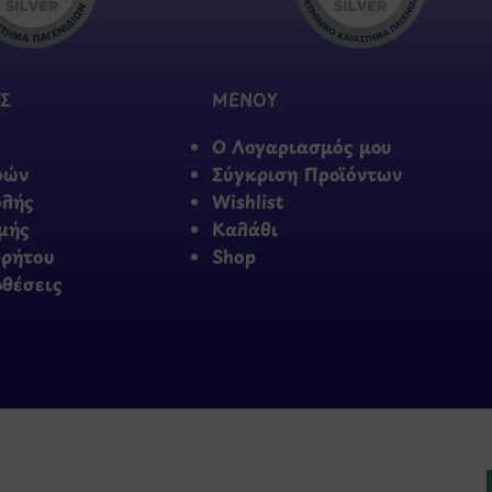
Σ
ΜΕΝΟΥ
Ο Λογαριασμός μου
φών
Σύγκριση Προϊόντων
ολής
Wishlist
μής
Καλάθι
ρρήτου
Shop
οθέσεις