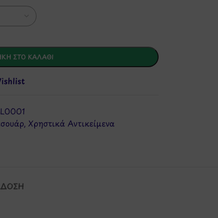
ΚΗ ΣΤΟ ΚΑΛΆΘΙ
shlist
L0001
εσουάρ
,
Χρηστικά Αντικείμενα
ΆΔΟΣΗ