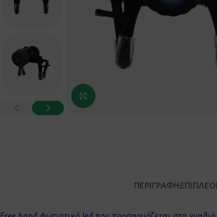
Κάντε κλικ για μεγέθυνση
ΠΕΡΙΓΡΑΦΉ
ΕΠΙΠΛΈΟ
Free hand φωτιστικό led που προσαρμόζεται στα γυαλιά