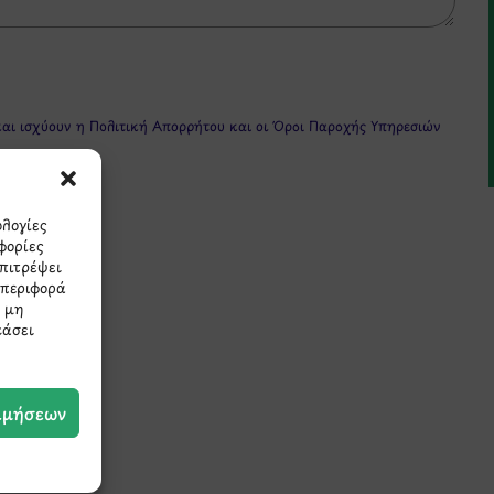
και ισχύουν η
Πολιτική Απορρήτου
και οι
Όροι Παροχής Υπηρεσιών
ολογίες
φορίες
επιτρέψει
μπεριφορά
Η μη
εάσει
πρώτοι τα νέα και τις π
μας.
ιμήσεων