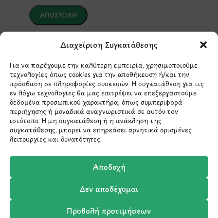
*Αυτός ο ιστότοπος προστατεύεται από το σύστημα
Διαχείριση Συγκατάθεσης
reCAPTCHA και ισχύουν η
Πολιτική Απορρήτου
και οι
Όροι Παροχής Υπηρεσιών
της Google.
Για να παρέχουμε την καλύτερη εμπειρία, χρησιμοποιούμε
τεχνολογίες όπως cookies για την αποθήκευση ή/και την
πρόσβαση σε πληροφορίες συσκευών. Η συγκατάθεση για τις
ΣΤΟΙΧΕΙΑ ΕΠΙΚΟΙΝΩΝΙΑΣ
εν λόγω τεχνολογίες θα μας επιτρέψει να επεξεργαστούμε
δεδομένα προσωπικού χαρακτήρα, όπως συμπεριφορά
περιήγησης ή μοναδικά αναγνωριστικά σε αυτόν τον
Holargos Center (Ισόγειο)
ιστότοπο. Η μη συγκατάθεση ή η ανάκληση της
συγκατάθεσης, μπορεί να επηρεάσει αρνητικά ορισμένες
Λ.Περικλέους 56,
λειτουργίες και δυνατότητες.
Χολαργός 15561
Αποδοχή
210 6522282
Δεν αποδέχομαι
info@ypografi.com
Προβολή προτιμήσεων