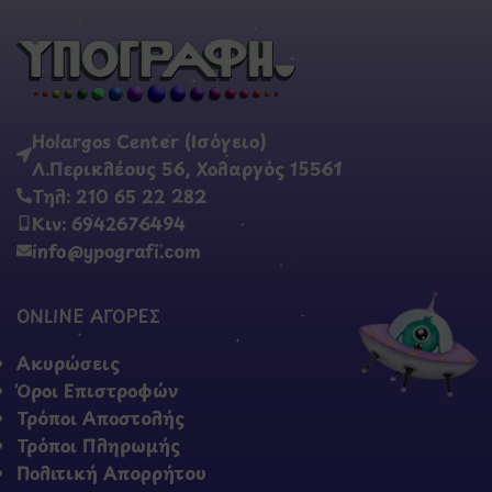
Holargos Center (Ισόγειο)
Λ.Περικλέους 56, Χολαργός 15561
Τηλ: 210 65 22 282
Κιν: 6942676494
info@ypografi.com
ONLINE ΑΓΟΡΕΣ
Ακυρώσεις
Όροι Επιστροφών
Τρόποι Αποστολής
Τρόποι Πληρωμής
Πολιτική Απορρήτου