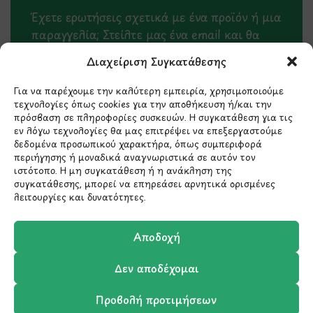
Έχετε ερωτήσεις σχετικά με ένα προϊόν ή μια
παραγγελία; Στείλτε μας ένα email και θα
επικοινωνήσουμε σύντομα μαζί σας.
Διαχείριση Συγκατάθεσης
Για να παρέχουμε την καλύτερη εμπειρία, χρησιμοποιούμε
τεχνολογίες όπως cookies για την αποθήκευση ή/και την
πρόσβαση σε πληροφορίες συσκευών. Η συγκατάθεση για τις
εν λόγω τεχνολογίες θα μας επιτρέψει να επεξεργαστούμε
δεδομένα προσωπικού χαρακτήρα, όπως συμπεριφορά
περιήγησης ή μοναδικά αναγνωριστικά σε αυτόν τον
ιστότοπο. Η μη συγκατάθεση ή η ανάκληση της
συγκατάθεσης, μπορεί να επηρεάσει αρνητικά ορισμένες
λειτουργίες και δυνατότητες.
Μάθετε πρώτοι τα νέα
Αποδοχή
και τις προσφορές
μας.
Δεν αποδέχομαι
Προβολή προτιμήσεων