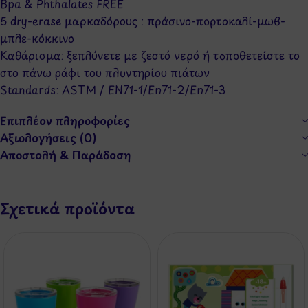
Bpa & Phthalates FREE
5 dry-erase μαρκαδόρους : πράσινο-πορτοκαλί-μωβ-
μπλε-κόκκινο
Καθάρισμα: ξεπλύνετε με ζεστό νερό ή τοποθετείστε το
στο πάνω ράφι του πλυντηρίου πιάτων
Standards: ASTM / EN71-1/En71-2/En71-3
Επιπλέον πληροφορίες
Αξιολογήσεις (0)
Αποστολή & Παράδοση
Σχετικά προϊόντα