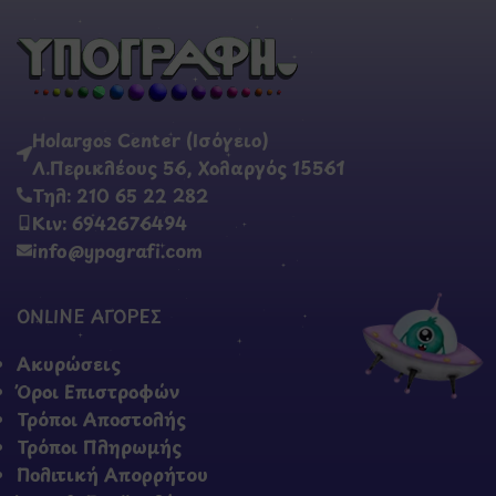
Holargos Center (Ισόγειο)
Λ.Περικλέους 56, Χολαργός 15561
Τηλ: 210 65 22 282
Κιν: 6942676494
info@ypografi.com
ONLINE ΑΓΟΡΕΣ
Ακυρώσεις
Όροι Επιστροφών
Τρόποι Αποστολής
Τρόποι Πληρωμής
Πολιτική Απορρήτου