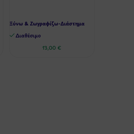
Ξύνω & Ζωγραφίζω-Διάστημα
Οριγκάμι – 
Κτίρια Πόλε
Διαθέσιμo
Διαθέσιμo
13,00
€