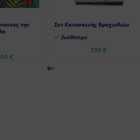
νοντας την
Σετ Κατασκευής Βραχιολιών
λα
Διαθέσιμo
7,50
€
,00
€