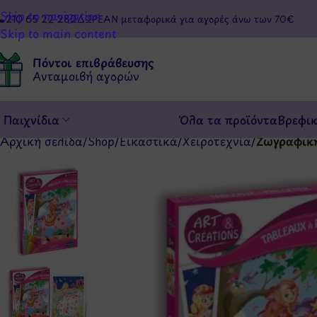
Skip to navigation
210 65 22 282
ΔΩΡΕΑΝ μεταφορικά για αγορές άνω των 70€
Skip to main content
Πόντοι επιβράβευσης
Ανταμοιβή αγορών
Παιχνίδια
Όλα τα προϊόντα
Βρεφι
Αρχική σελίδα
/
Shop
/
Εικαστικά
/
Χειροτεχνία
/
Ζωγραφική