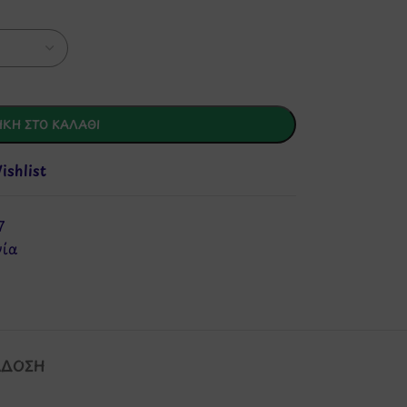
ΚΗ ΣΤΟ ΚΑΛΆΘΙ
shlist
7
νία
ΆΔΟΣΗ