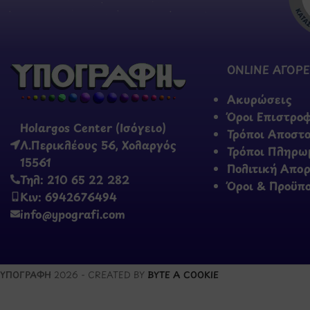
ONLINE ΑΓΟΡΕ
Ακυρώσεις
Όροι Επιστρο
Holargos Center (Ισόγειο)
Τρόποι Αποστ
Λ.Περικλέους 56, Χολαργός
Τρόποι Πληρω
15561
Πολιτική Απο
Τηλ: 210 65 22 282
Όροι & Προϋπ
Κιν: 6942676494
info@ypografi.com
ΥΠΟΓΡΑΦΗ
2026 - CREATED BY
BYTE A COOKIE