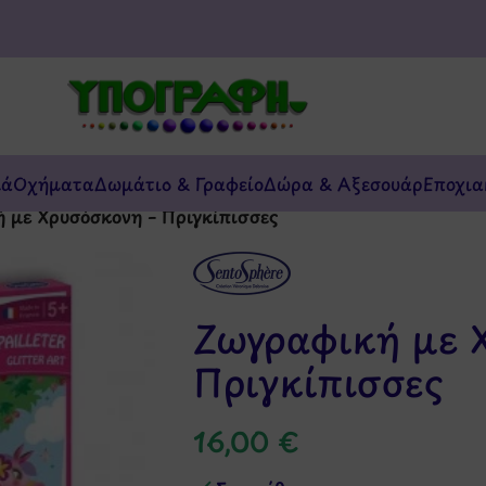
κά
Οχήματα
Δωμάτιο & Γραφείο
Δώρα & Αξεσουάρ
Εποχια
 με Χρυσόσκονη – Πριγκίπισσες
Ζωγραφική με 
Πριγκίπισσες
16,00
€