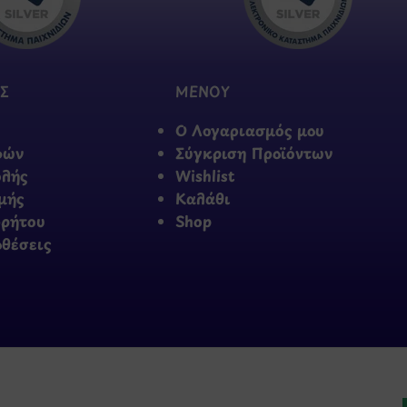
Σ
ΜΕΝΟΥ
Ο Λογαριασμός μου
φών
Σύγκριση Προϊόντων
ολής
Wishlist
μής
Καλάθι
ρρήτου
Shop
οθέσεις