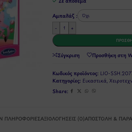
Σε απόθεμα
Αμπαλάζ :
-
+
ΠΡΟΣΘΉ
Σύγκριση
Προσθήκη στη Wi
Κωδικός προϊόντος:
LIO-SSH.207
Κατηγορίες:
Εικαστικά
,
Χειροτεχ
Share:
Ν ΠΛΗΡΟΦΟΡΊΕΣ
ΑΞΙΟΛΟΓΉΣΕΙΣ (0)
ΑΠΟΣΤΟΛΉ & ΠΑΡ