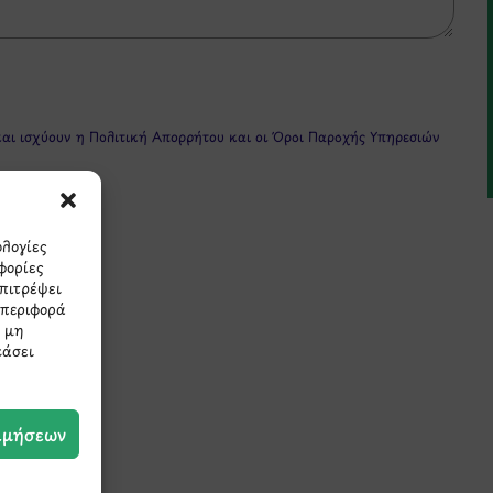
και ισχύουν η
Πολιτική Απορρήτου
και οι
Όροι Παροχής Υπηρεσιών
ολογίες
φορίες
επιτρέψει
μπεριφορά
Η μη
εάσει
πρώτοι τα νέα και τις π
μας.
ιμήσεων