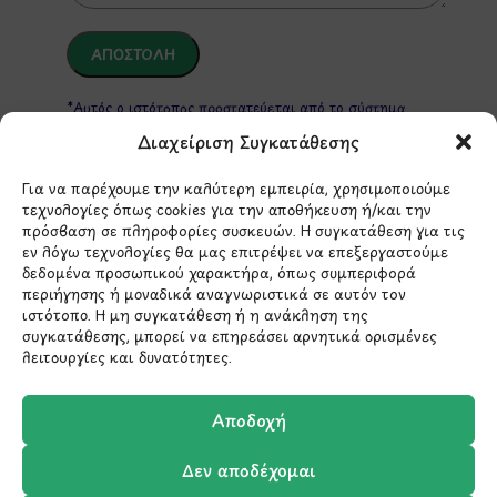
*Αυτός ο ιστότοπος προστατεύεται από το σύστημα
reCAPTCHA και ισχύουν η
Πολιτική Απορρήτου
και οι
Διαχείριση Συγκατάθεσης
Όροι Παροχής Υπηρεσιών
της Google.
Για να παρέχουμε την καλύτερη εμπειρία, χρησιμοποιούμε
τεχνολογίες όπως cookies για την αποθήκευση ή/και την
ΣΤΟΙΧΕΙΑ ΕΠΙΚΟΙΝΩΝΙΑΣ
πρόσβαση σε πληροφορίες συσκευών. Η συγκατάθεση για τις
εν λόγω τεχνολογίες θα μας επιτρέψει να επεξεργαστούμε
δεδομένα προσωπικού χαρακτήρα, όπως συμπεριφορά
περιήγησης ή μοναδικά αναγνωριστικά σε αυτόν τον
Holargos Center (Ισόγειο)
ιστότοπο. Η μη συγκατάθεση ή η ανάκληση της
Λ.Περικλέους 56,
συγκατάθεσης, μπορεί να επηρεάσει αρνητικά ορισμένες
Χολαργός 15561
λειτουργίες και δυνατότητες.
210 6522282
Αποδοχή
Δεν αποδέχομαι
info@ypografi.com