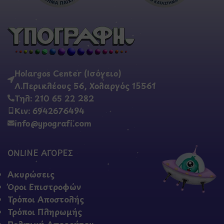
Holargos Center (Ισόγειο)
Λ.Περικλέους 56, Χολαργός 15561
Τηλ: 210 65 22 282
Κιν: 6942676494
info@ypografi.com
ONLINE ΑΓΟΡΕΣ
Ακυρώσεις
Όροι Επιστροφών
Τρόποι Αποστολής
Τρόποι Πληρωμής
Πολιτική Απορρήτου