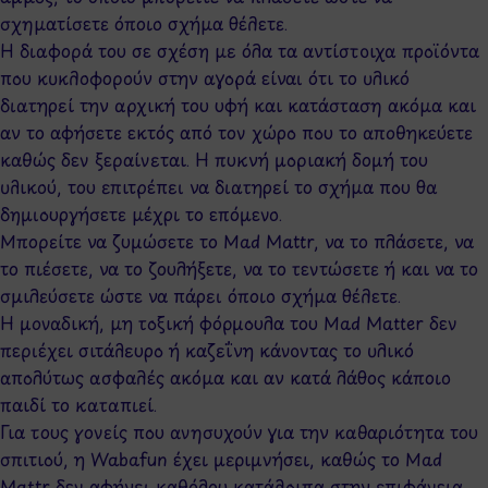
σχηματίσετε όποιο σχήμα θέλετε.
H διαφορά του σε σχέση με όλα τα αντίστοιχα προϊόντα
που κυκλοφορούν στην αγορά είναι ότι το υλικό
διατηρεί την αρχική του υφή και κατάσταση ακόμα και
αν το αφήσετε εκτός από τον χώρο που το αποθηκεύετε
καθώς δεν ξεραίνεται. Η πυκνή μοριακή δομή του
υλικού, του επιτρέπει να διατηρεί το σχήμα που θα
δημιουργήσετε μέχρι το επόμενο.
Μπορείτε να ζυμώσετε το Mad Mattr, να το πλάσετε, να
το πιέσετε, να το ζουλήξετε, να το τεντώσετε ή και να το
σμιλεύσετε ώστε να πάρει όποιο σχήμα θέλετε.
Η μοναδική, μη τοξική φόρμουλα του Mad Matter δεν
περιέχει σιτάλευρο ή καζεΐνη κάνοντας το υλικό
απολύτως ασφαλές ακόμα και αν κατά λάθος κάποιο
παιδί το καταπιεί.
Για τους γονείς που ανησυχούν για την καθαριότητα του
σπιτιού, η Wabafun έχει μεριμνήσει, καθώς το Mad
Mattr δεν αφήνει καθόλου κατάλοιπα στην επιφάνεια