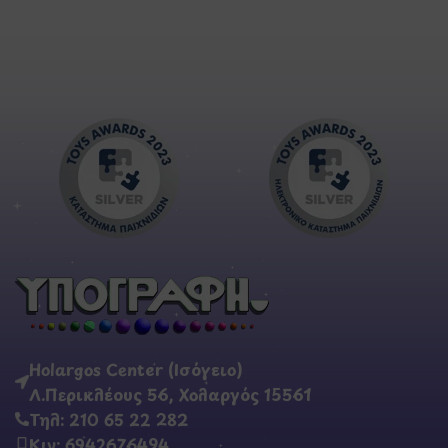
Holargos Center (Ισόγειο)
Λ.Περικλέους 56, Χολαργός 15561
Τηλ: 210 65 22 282
Κιν: 6942676494