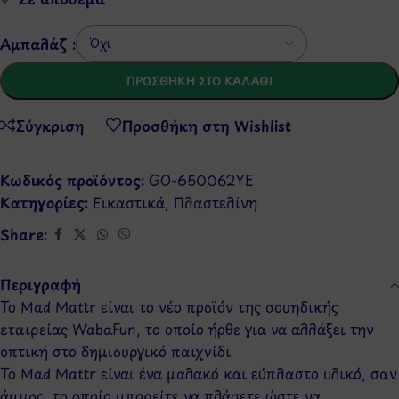
Αμπαλάζ :
ΠΡΟΣΘΉΚΗ ΣΤΟ ΚΑΛΆΘΙ
Σύγκριση
Προσθήκη στη Wishlist
Κωδικός προϊόντος:
GO-650062YE
Κατηγορίες:
Εικαστικά
,
Πλαστελίνη
Share:
Περιγραφή
Το Mad Mattr είναι το νέο προϊόν της σουηδικής
εταιρείας WabaFun, το οποίο ήρθε για να αλλάξει την
οπτική στο δημιουργικό παιχνίδι.
Το Mad Mattr είναι ένα μαλακό και εύπλαστο υλικό, σαν
άμμος, το οποίο μπορείτε να πλάσετε ώστε να