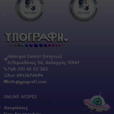
Holargos Center (Ισόγειο)
Λ.Περικλέους 56, Χολαργός 15561
Τηλ: 210 65 22 282
Κιν: 6942676494
info@ypografi.com
ONLINE ΑΓΟΡΕΣ
Ακυρώσεις
Όροι Επιστροφών