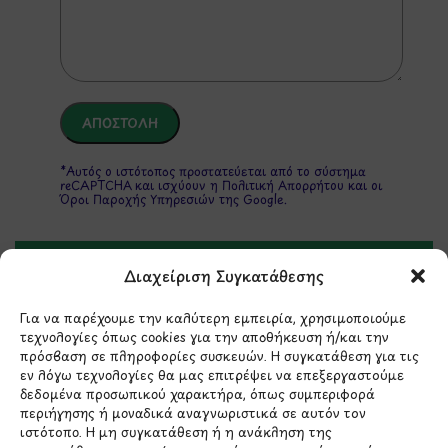
*Αυτός ο ιστότοπος προστατεύεται από το σύστημα
reCAPTCHA και ισχύουν η
Πολιτική Απορρήτου
και οι
Όροι Παροχής Υπηρεσιών
της Google.
Διαχείριση Συγκατάθεσης
ΣΤΟΙΧΕΙΑ ΕΠΙΚΟΙΝΩΝΙΑΣ
Για να παρέχουμε την καλύτερη εμπειρία, χρησιμοποιούμε
τεχνολογίες όπως cookies για την αποθήκευση ή/και την
Holargos Center (Ισόγειο)
πρόσβαση σε πληροφορίες συσκευών. Η συγκατάθεση για τις
Λ.Περικλέους 56,
εν λόγω τεχνολογίες θα μας επιτρέψει να επεξεργαστούμε
Χολαργός 15561
δεδομένα προσωπικού χαρακτήρα, όπως συμπεριφορά
περιήγησης ή μοναδικά αναγνωριστικά σε αυτόν τον
ιστότοπο. Η μη συγκατάθεση ή η ανάκληση της
210 6522282