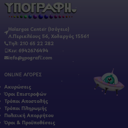
Holargos Center (Ισόγειο)
Λ.Περικλέους 56, Χολαργός 15561
Τηλ: 210 65 22 282
Κιν: 6942676494
info@ypografi.com
ONLINE ΑΓΟΡΕΣ
Ακυρώσεις
Όροι Επιστροφών
Τρόποι Αποστολής
Τρόποι Πληρωμής
Πολιτική Απορρήτου
Όροι & Προϋποθέσεις