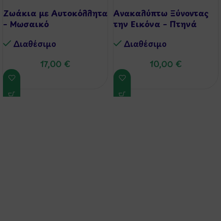
Ζωάκια με Αυτοκόλλητα
Ανακαλύπτω Ξύνοντας
– Μωσαικό
την Εικόνα – Πτηνά
Διαθέσιμo
Διαθέσιμo
17,00
€
10,00
€