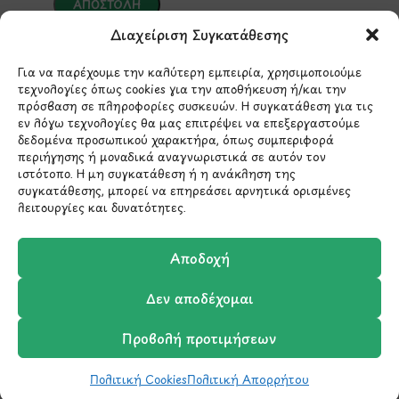
Διαχείριση Συγκατάθεσης
*Αυτός ο ιστότοπος προστατεύεται από το σύστημα
reCAPTCHA και ισχύουν η
Πολιτική Απορρήτου
και οι
Για να παρέχουμε την καλύτερη εμπειρία, χρησιμοποιούμε
Όροι Παροχής Υπηρεσιών
της Google.
τεχνολογίες όπως cookies για την αποθήκευση ή/και την
πρόσβαση σε πληροφορίες συσκευών. Η συγκατάθεση για τις
εν λόγω τεχνολογίες θα μας επιτρέψει να επεξεργαστούμε
δεδομένα προσωπικού χαρακτήρα, όπως συμπεριφορά
ΣΤΟΙΧΕΙΑ ΕΠΙΚΟΙΝΩΝΙΑΣ
περιήγησης ή μοναδικά αναγνωριστικά σε αυτόν τον
ιστότοπο. Η μη συγκατάθεση ή η ανάκληση της
συγκατάθεσης, μπορεί να επηρεάσει αρνητικά ορισμένες
Holargos Center (Ισόγειο)
λειτουργίες και δυνατότητες.
Λ.Περικλέους 56,
Χολαργός 15561
Αποδοχή
210 6522282
Δεν αποδέχομαι
Προβολή προτιμήσεων
info@ypografi.com
Πολιτική Cookies
Πολιτική Απορρήτου
Shop
Wishlist
Καλάθι
Σύγκριση
Ο Λογαριασμός μου
Έχετε ερωτήσεις σχετικά με ένα προϊόν ή μια