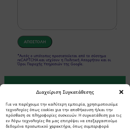
*Αυτός ο ιστότοπος προστατεύεται από το σύστημα
reCAPTCHA και ισχύουν η
Πολιτική Απορρήτου
και οι
Όροι Παροχής Υπηρεσιών
της Google.
ΣΤΟΙΧΕΙΑ ΕΠΙΚΟΙΝΩΝΙΑΣ
Διαχείριση Συγκατάθεσης
Για να παρέχουμε την καλύτερη εμπειρία, χρησιμοποιούμε
Holargos Center (Ισόγειο)
τεχνολογίες όπως cookies για την αποθήκευση ή/και την
Λ.Περικλέους 56,
πρόσβαση σε πληροφορίες συσκευών. Η συγκατάθεση για τις
Χολαργός 15561
εν λόγω τεχνολογίες θα μας επιτρέψει να επεξεργαστούμε
δεδομένα προσωπικού χαρακτήρα, όπως συμπεριφορά