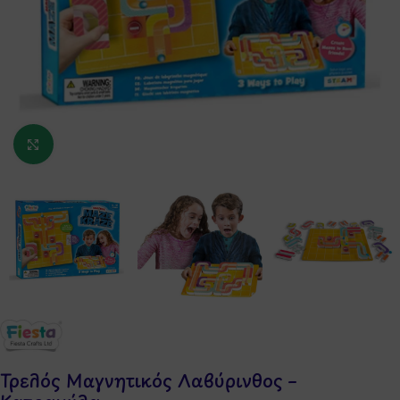
Κάντε κλικ για μεγέθυνση
Τρελός Μαγνητικός Λαβύρινθος –