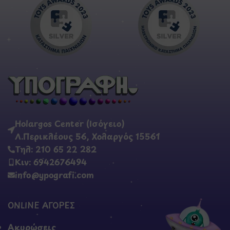
Holargos Center (Ισόγειο)
Λ.Περικλέους 56, Χολαργός 15561
Τηλ: 210 65 22 282
Κιν: 6942676494
info@ypografi.com
ONLINE ΑΓΟΡΕΣ
Ακυρώσεις