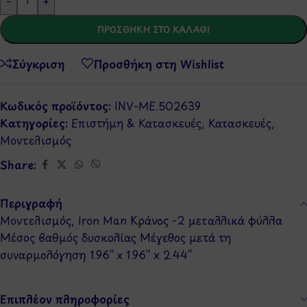
-
+
ΠΡΟΣΘΉΚΗ ΣΤΟ ΚΑΛΆΘΙ
Σύγκριση
Προσθήκη στη Wishlist
Κωδικός προϊόντος:
INV-ME.502639
Κατηγορίες:
Επιστήμη & Κατασκευές
,
Κατασκευές
,
Μοντελισμός
Share:
Περιγραφή
Μοντελισμός, Iron Man Κράνος -2 μεταλλικά φύλλα
Μέσος βαθμός δυσκολίας Μέγεθος μετά τη
συναρμολόγηση 1.96″ x 1.96″ x 2.44″
Επιπλέον πληροφορίες