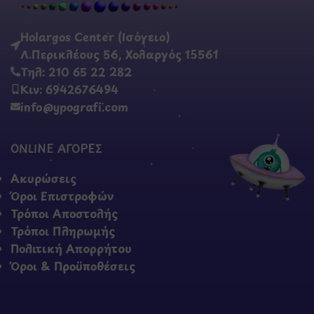
Holargos Center (Ισόγειο)
Λ.Περικλέους 56, Χολαργός 15561
Τηλ: 210 65 22 282
Κιν: 6942676494
info@ypografi.com
ONLINE ΑΓΟΡΕΣ
Ακυρώσεις
Όροι Επιστροφών
Τρόποι Αποστολής
Τρόποι Πληρωμής
Πολιτική Απορρήτου
Όροι & Προϋποθέσεις