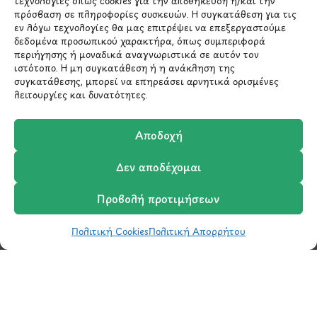
τεχνολογίες όπως cookies για την αποθήκευση ή/και την
*Αυτός ο ιστότοπος προστατεύεται από το σύστημα
reCAPTCHA και ισχύουν η
Πολιτική Απορρήτου
και οι
πρόσβαση σε πληροφορίες συσκευών. Η συγκατάθεση για τις
Όροι Παροχής Υπηρεσιών
της Google.
εν λόγω τεχνολογίες θα μας επιτρέψει να επεξεργαστούμε
δεδομένα προσωπικού χαρακτήρα, όπως συμπεριφορά
περιήγησης ή μοναδικά αναγνωριστικά σε αυτόν τον
ιστότοπο. Η μη συγκατάθεση ή η ανάκληση της
ΣΤΟΙΧΕΙΑ ΕΠΙΚΟΙΝΩΝΙΑΣ
συγκατάθεσης, μπορεί να επηρεάσει αρνητικά ορισμένες
λειτουργίες και δυνατότητες.
Holargos Center (Ισόγειο)
Αποδοχή
Λ.Περικλέους 56,
Χολαργός 15561
Δεν αποδέχομαι
210 6522282
Προβολή προτιμήσεων
Πολιτική Cookies
Πολιτική Απορρήτου
info@ypografi.com
Shop
Wishlist
Καλάθι
Σύγκριση
Ο Λογαριασμός μου
Έχετε ερωτήσεις σχετικά με ένα προϊόν ή μια
παραγγελία; Στείλτε μας ένα email και θα