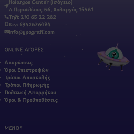
Holargos Center (Ισόγειο)
Λ.Περικλέους 56, Χολαργός 15561
Τηλ: 210 65 22 282
Κιν: 6942676494
info@ypografi.com
ONLINE ΑΓΟΡΕΣ
Ακυρώσεις
Όροι Επιστροφών
Τρόποι Αποστολής
Τρόποι Πληρωμής
Πολιτική Απορρήτου
Όροι & Προϋποθέσεις
ΜΕΝΟΥ