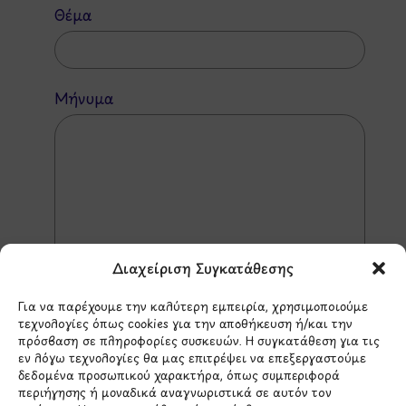
Θέμα
Μήνυμα
Διαχείριση Συγκατάθεσης
Για να παρέχουμε την καλύτερη εμπειρία, χρησιμοποιούμε
τεχνολογίες όπως cookies για την αποθήκευση ή/και την
πρόσβαση σε πληροφορίες συσκευών. Η συγκατάθεση για τις
εν λόγω τεχνολογίες θα μας επιτρέψει να επεξεργαστούμε
*Αυτός ο ιστότοπος προστατεύεται από το σύστημα
δεδομένα προσωπικού χαρακτήρα, όπως συμπεριφορά
reCAPTCHA και ισχύουν η
Πολιτική Απορρήτου
και οι
περιήγησης ή μοναδικά αναγνωριστικά σε αυτόν τον
Όροι Παροχής Υπηρεσιών
της Google.