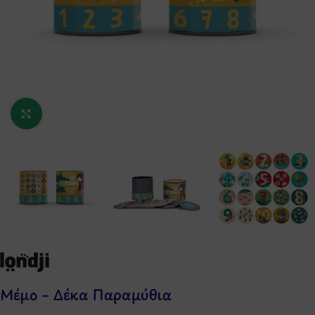
Κάντε κλικ για μεγέθυνση
Μέμο – Δέκα Παραμύθια