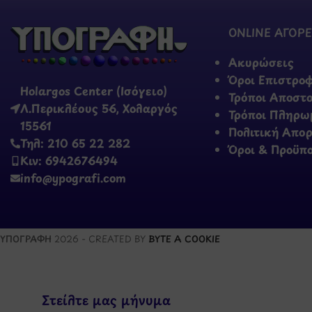
ONLINE ΑΓΟΡΕ
Ακυρώσεις
Όροι Επιστρο
Holargos Center (Ισόγειο)
Τρόποι Αποστ
Λ.Περικλέους 56, Χολαργός
Τρόποι Πληρω
15561
Πολιτική Απο
Τηλ: 210 65 22 282
Όροι & Προϋπ
Κιν: 6942676494
info@ypografi.com
ΥΠΟΓΡΑΦΗ
2026 - CREATED BY
BYTE A COOKIE
Στείλτε μας μήνυμα