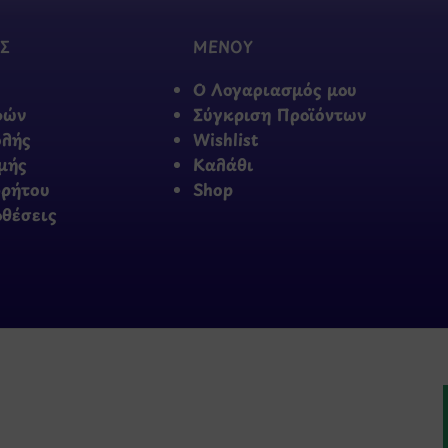
Σ
ΜΕΝΟΥ
Ο Λογαριασμός μου
φών
Σύγκριση Προϊόντων
ολής
Wishlist
μής
Καλάθι
ρρήτου
Shop
οθέσεις