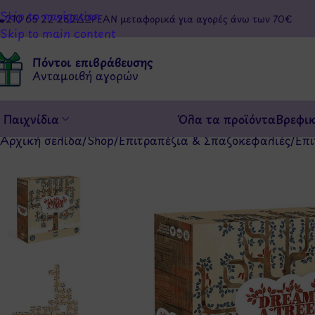
Skip to navigation
210 65 22 282
ΔΩΡΕΑΝ μεταφορικά για αγορές άνω των 70€
Skip to main content
Πόντοι επιβράβευσης
Ανταμοιβή αγορών
Παιχνίδια
Όλα τα προϊόντα
Βρεφι
Αρχική σελίδα
/
Shop
/
Επιτραπέζια & Σπαζοκεφαλιές
/
Επι