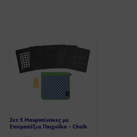
Σετ 5 Μαυροπίνακες με
Smart Games
Επιτραπέζια Παιχνίδια – Chalk
Κοκκινοσκου
Board Games