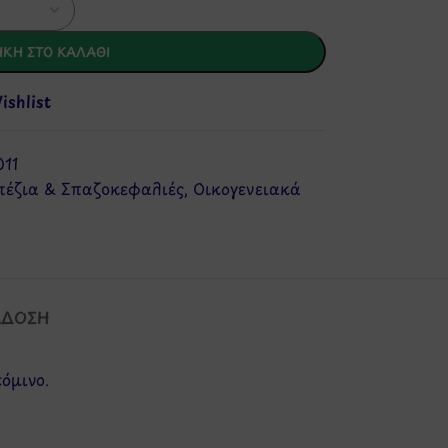
ΚΗ ΣΤΟ ΚΑΛΆΘΙ
shlist
11
πέζια & Σπαζοκεφαλιές
,
Οικογενειακά
ΆΔΟΣΗ
όμινο.