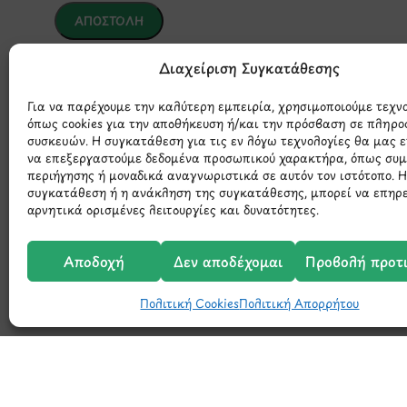
*Αυτός ο ιστότοπος προστατεύεται από το σύστημα reCAPTCHA 
Διαχείριση Συγκατάθεσης
της Google.
Για να παρέχουμε την καλύτερη εμπειρία, χρησιμοποιούμε τεχν
όπως cookies για την αποθήκευση ή/και την πρόσβαση σε πληρο
συσκευών. Η συγκατάθεση για τις εν λόγω τεχνολογίες θα μας 
να επεξεργαστούμε δεδομένα προσωπικού χαρακτήρα, όπως συ
περιήγησης ή μοναδικά αναγνωριστικά σε αυτόν τον ιστότοπο. 
συγκατάθεση ή η ανάκληση της συγκατάθεσης, μπορεί να επηρ
αρνητικά ορισμένες λειτουργίες και δυνατότητες.
Μάθετε 
Αποδοχή
Δεν αποδέχομαι
Προβολή προτ
Πολιτική Cookies
Πολιτική Απορρήτου