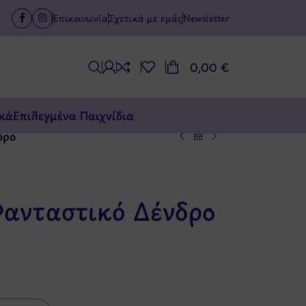
Επικοινωνία
Σχετικά με εμάς
Newsletter
0,00
€
κά
Επιλεγμένα Παιχνίδια
δρο
Φανταστικό Δένδρο