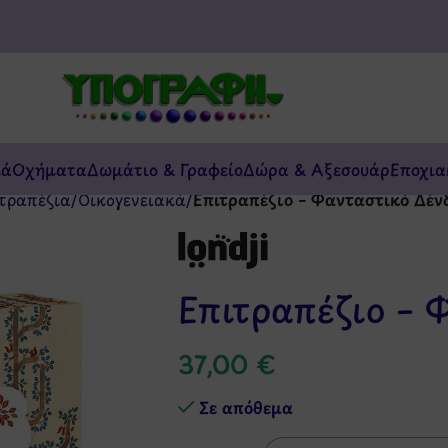
κά
Οχήματα
Δωμάτιο & Γραφείο
Δώρα & Αξεσουάρ
Εποχια
τραπέζια
/
Οικογενειακά
/
Επιτραπέζιο – Φανταστικό Δέν
Επιτραπέζιο – 
37,00
€
Σε απόθεμα