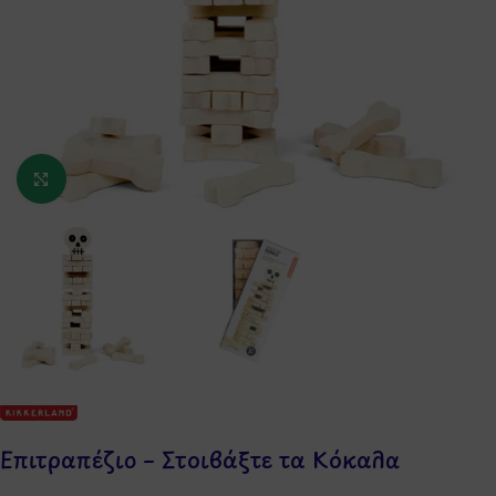
Κάντε κλικ για μεγέθυνση
Επιτραπέζιο – Στοιβάξτε τα Κόκαλα