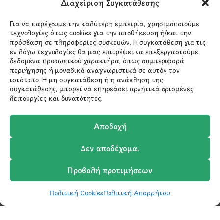
Διαχείριση Συγκατάθεσης
Λ.Περικλέους 56,
Χολαργός 15561
Για να παρέχουμε την καλύτερη εμπειρία, χρησιμοποιούμε
τεχνολογίες όπως cookies για την αποθήκευση ή/και την
210 6522282
πρόσβαση σε πληροφορίες συσκευών. Η συγκατάθεση για τις
εν λόγω τεχνολογίες θα μας επιτρέψει να επεξεργαστούμε
δεδομένα προσωπικού χαρακτήρα, όπως συμπεριφορά
περιήγησης ή μοναδικά αναγνωριστικά σε αυτόν τον
info@ypografi.com
ιστότοπο. Η μη συγκατάθεση ή η ανάκληση της
συγκατάθεσης, μπορεί να επηρεάσει αρνητικά ορισμένες
λειτουργίες και δυνατότητες.
Έχετε ερωτήσεις σχετικά με ένα προϊόν ή μια
παραγγελία; Στείλτε μας ένα email και θα
Αποδοχή
επικοινωνήσουμε σύντομα μαζί σας.
Δεν αποδέχομαι
Προβολή προτιμήσεων
Πολιτική Cookies
Πολιτική Απορρήτου
Shop
Wishlist
Καλάθι
Σύγκριση
Ο Λογαριασμός μου