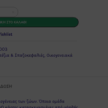
ΚΗ ΣΤΟ ΚΑΛΆΘΙ
shlist
003
πέζια & Σπαζοκεφαλιές
,
Οικογενειακά
ΆΔΟΣΗ
ικογένειας των ζώων. Όποια ομάδα
ι 40 κάρτες κατασκευασμένες από υψηλής