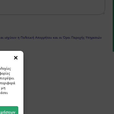
και ισχύουν η
Πολιτική Απορρήτου
και οι
Όροι Παροχής Υπηρεσιών
ολογίες
φορίες
επιτρέψει
μπεριφορά
Η μη
πρώτοι τα νέα και τις π
εάσει
μας.
ιμήσεων