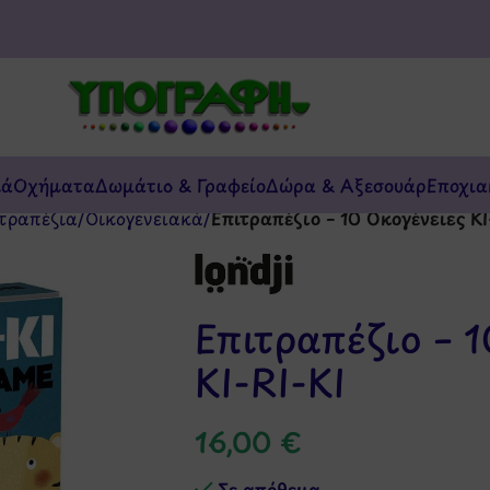
κά
Οχήματα
Δωμάτιο & Γραφείο
Δώρα & Αξεσουάρ
Εποχια
τραπέζια
/
Οικογενειακά
/
Επιτραπέζιο – 10 Οκογένειες KI
Επιτραπέζιο – 1
KI-RI-KI
16,00
€
Σε απόθεμα