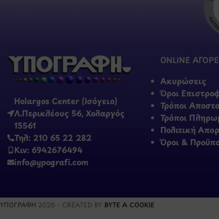
ONLINE ΑΓΟΡΕ
Ακυρώσεις
Όροι Επιστρο
Holargos Center (Ισόγειο)
Τρόποι Αποστ
Λ.Περικλέους 56, Χολαργός
Τρόποι Πληρω
15561
Πολιτική Απο
Τηλ: 210 65 22 282
Όροι & Προϋπ
Κιν: 6942676494
info@ypografi.com
ΥΠΟΓΡΑΦΗ
2026 - CREATED BY
BYTE A COOKIE