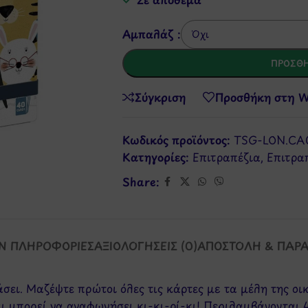
Αμπαλάζ :
ΠΡΟΣΘΉ
Σύγκριση
Προσθήκη στη Wi
Κωδικός προϊόντος:
TSG-LON.CA
Κατηγορίες:
Επιτραπέζια
,
Επιτρα
Share:
Ν ΠΛΗΡΟΦΟΡΊΕΣ
ΑΞΙΟΛΟΓΉΣΕΙΣ (0)
ΑΠΟΣΤΟΛΉ & ΠΑΡ
άσει. Μαζέψτε πρώτοι όλες τις κάρτες με τα μέλη της ο
και μπορεί να αναφωνήσει κι-κι-ρί-κι! Περιλαμβάνοντα