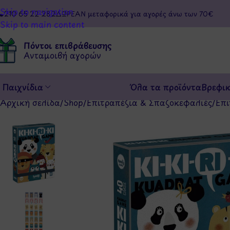
Skip to navigation
210 65 22 282
ΔΩΡΕΑΝ μεταφορικά για αγορές άνω των 70€
Skip to main content
Πόντοι επιβράβευσης
Ανταμοιβή αγορών
Παιχνίδια
Όλα τα προϊόντα
Βρεφι
Αρχική σελίδα
/
Shop
/
Επιτραπέζια & Σπαζοκεφαλιές
/
Επι