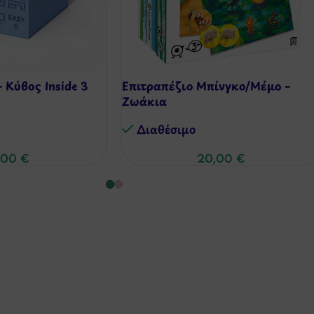
 Κύβος Inside 3
Επιτραπέζιο Μπίνγκο/Μέμο –
Ζωάκια
Διαθέσιμo
,00
€
20,00
€