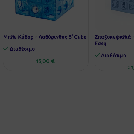
Μπλε Κύβος – Λαβύρινθος S’ Cube
Σπαζοκεφαλιά –
Easy
Διαθέσιμo
Διαθέσιμo
15,00
€
21