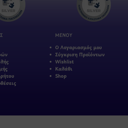
Σ
ΜΕΝΟΥ
Ο Λογαριασμός μου
φών
Σύγκριση Προϊόντων
ολής
Wishlist
μής
Καλάθι
ρρήτου
Shop
οθέσεις