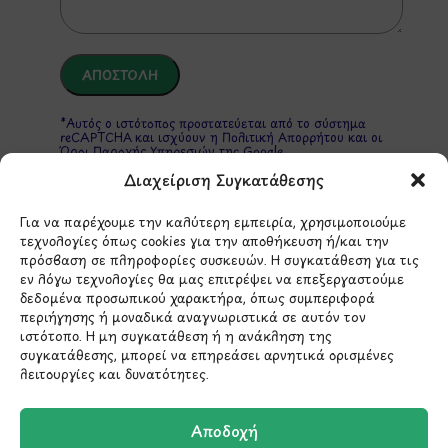
*Αυτός ο ιστότοπος προστατεύεται από το σύστημα
reCAPTCHA και ισχύουν η
Πολιτική Απορρήτου
και οι
Όροι Παροχής Υπηρεσιών
της Google.
Διαχείριση Συγκατάθεσης
Για να παρέχουμε την καλύτερη εμπειρία, χρησιμοποιούμε
ΣΤΟΙΧΕΙΑ ΕΠΙΚΟΙΝΩΝΙΑΣ
τεχνολογίες όπως cookies για την αποθήκευση ή/και την
πρόσβαση σε πληροφορίες συσκευών. Η συγκατάθεση για τις
εν λόγω τεχνολογίες θα μας επιτρέψει να επεξεργαστούμε
Holargos Center (Ισόγειο)
δεδομένα προσωπικού χαρακτήρα, όπως συμπεριφορά
Λ.Περικλέους 56,
περιήγησης ή μοναδικά αναγνωριστικά σε αυτόν τον
ιστότοπο. Η μη συγκατάθεση ή η ανάκληση της
Χολαργός 15561
συγκατάθεσης, μπορεί να επηρεάσει αρνητικά ορισμένες
λειτουργίες και δυνατότητες.
210 6522282
Αποδοχή