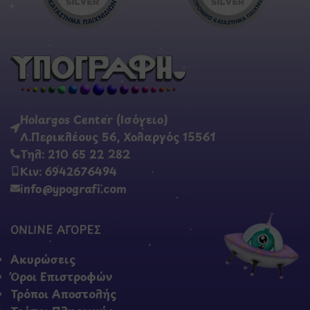
Holargos Center (Ισόγειο)
Λ.Περικλέους 56, Χολαργός 15561
Τηλ: 210 65 22 282
Κιν: 6942676494
info@ypografi.com
ONLINE ΑΓΟΡΕΣ
Ακυρώσεις
Όροι Επιστροφών
Τρόποι Αποστολής