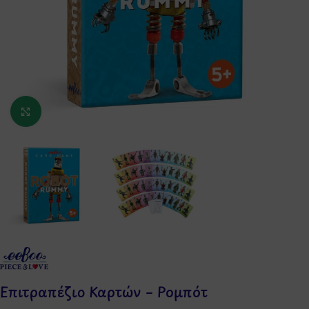
Κάντε κλικ για μεγέθυνση
Επιτραπέζιο Καρτών – Ρομπότ