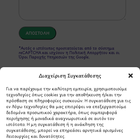
*Αυτός ο ιστότοπος προστατεύεται από το σύστημα
reCAPTCHA και ισχύουν η
Πολιτική Απορρήτου
και οι
Όροι Παροχής Υπηρεσιών
της Google.
Διαχείριση Συγκατάθεσης
ΣΤΟΙΧΕΙΑ ΕΠΙΚΟΙΝΩΝΙΑΣ
Για να παρέχουμε την καλύτερη εμπειρία, χρησιμοποιούμε
τεχνολογίες όπως cookies για την αποθήκευση ή/και την
πρόσβαση σε πληροφορίες συσκευών. Η συγκατάθεση για τις
Holargos Center (Ισόγειο)
εν λόγω τεχνολογίες θα μας επιτρέψει να επεξεργαστούμε
Λ.Περικλέους 56,
δεδομένα προσωπικού χαρακτήρα, όπως συμπεριφορά
Χολαργός 15561
περιήγησης ή μοναδικά αναγνωριστικά σε αυτόν τον
ιστότοπο. Η μη συγκατάθεση ή η ανάκληση της
συγκατάθεσης, μπορεί να επηρεάσει αρνητικά ορισμένες
210 6522282
λειτουργίες και δυνατότητες.