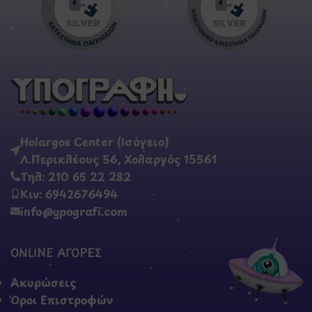
Holargos Center (Ισόγειο)
Λ.Περικλέους 56, Χολαργός 15561
Τηλ: 210 65 22 282
Κιν: 6942676494
info@ypografi.com
ONLINE ΑΓΟΡΕΣ
Ακυρώσεις
Όροι Επιστροφών