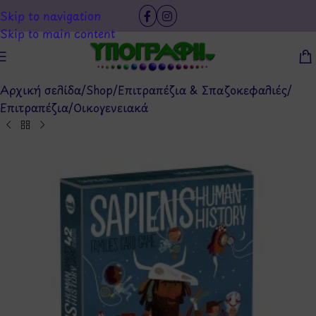
Skip to navigation
Skip to main content
Αρχική σελίδα
/
Shop
/
Επιτραπέζια & Σπαζοκεφαλιές
/
Επιτραπέζια
/
Οικογενειακά