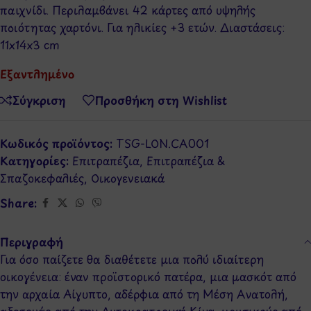
παιχνίδι. Περιλαμβάνει 42 κάρτες από υψηλής
ποιότητας χαρτόνι. Για ηλικίες +3 ετών. Διαστάσεις:
11x14x3 cm
Εξαντλημένο
Σύγκριση
Προσθήκη στη Wishlist
Κωδικός προϊόντος:
TSG-LON.CA001
Κατηγορίες:
Επιτραπέζια
,
Επιτραπέζια &
Σπαζοκεφαλιές
,
Οικογενειακά
Share:
Περιγραφή
Για όσο παίζετε θα διαθέτετε μια πολύ ιδιαίτερη
οικογένεια: έναν προϊστορικό πατέρα, μια μασκότ από
την αρχαία Αίγυπτο, αδέρφια από τη Μέση Ανατολή,
αξεσουάρ από την Αυτοκρατορική Κίνα, μουσικούς από