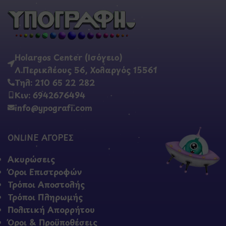
Holargos Center (Ισόγειο)
Λ.Περικλέους 56, Χολαργός 15561
Τηλ: 210 65 22 282
Κιν: 6942676494
info@ypografi.com
ONLINE ΑΓΟΡΕΣ
Ακυρώσεις
Όροι Επιστροφών
Τρόποι Αποστολής
Τρόποι Πληρωμής
Πολιτική Απορρήτου
Όροι & Προϋποθέσεις