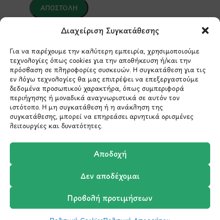
Διαχείριση Συγκατάθεσης
*Αυτός ο ιστότοπος προστατεύεται από το σύστημα
reCAPTCHA και ισχύουν η
Πολιτική Απορρήτου
και οι
Όροι Παροχής Υπηρεσιών
της Google.
Για να παρέχουμε την καλύτερη εμπειρία, χρησιμοποιούμε
τεχνολογίες όπως cookies για την αποθήκευση ή/και την
πρόσβαση σε πληροφορίες συσκευών. Η συγκατάθεση για τις
εν λόγω τεχνολογίες θα μας επιτρέψει να επεξεργαστούμε
ΣΤΟΙΧΕΙΑ ΕΠΙΚΟΙΝΩΝΙΑΣ
δεδομένα προσωπικού χαρακτήρα, όπως συμπεριφορά
περιήγησης ή μοναδικά αναγνωριστικά σε αυτόν τον
ιστότοπο. Η μη συγκατάθεση ή η ανάκληση της
Holargos Center (Ισόγειο)
συγκατάθεσης, μπορεί να επηρεάσει αρνητικά ορισμένες
λειτουργίες και δυνατότητες.
Λ.Περικλέους 56,
Χολαργός 15561
Αποδοχή
210 6522282
Δεν αποδέχομαι
info@ypografi.com
Προβολή προτιμήσεων