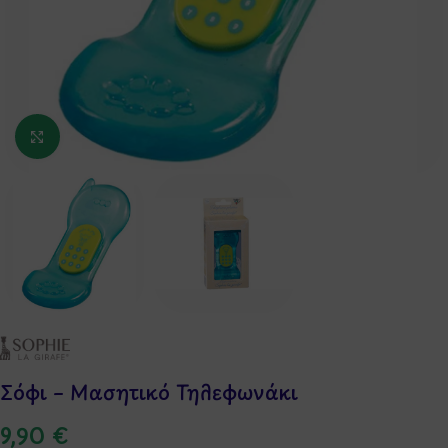
Κάντε κλικ για μεγέθυνση
Σόφι – Μασητικό Τηλεφωνάκι
9,90
€