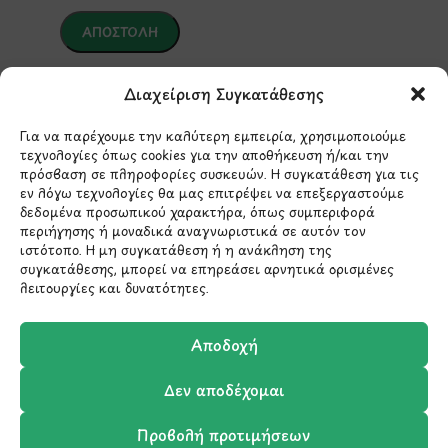
*Αυτός ο ιστότοπος προστατεύεται από το σύστημα
Διαχείριση Συγκατάθεσης
reCAPTCHA και ισχύουν η
Πολιτική Απορρήτου
και οι
Όροι Παροχής Υπηρεσιών
της Google.
Για να παρέχουμε την καλύτερη εμπειρία, χρησιμοποιούμε
τεχνολογίες όπως cookies για την αποθήκευση ή/και την
πρόσβαση σε πληροφορίες συσκευών. Η συγκατάθεση για τις
ΣΤΟΙΧΕΙΑ ΕΠΙΚΟΙΝΩΝΙΑΣ
εν λόγω τεχνολογίες θα μας επιτρέψει να επεξεργαστούμε
δεδομένα προσωπικού χαρακτήρα, όπως συμπεριφορά
περιήγησης ή μοναδικά αναγνωριστικά σε αυτόν τον
Holargos Center (Ισόγειο)
ιστότοπο. Η μη συγκατάθεση ή η ανάκληση της
συγκατάθεσης, μπορεί να επηρεάσει αρνητικά ορισμένες
Λ.Περικλέους 56,
λειτουργίες και δυνατότητες.
Χολαργός 15561
Αποδοχή
210 6522282
Δεν αποδέχομαι
info@ypografi.com
Προβολή προτιμήσεων