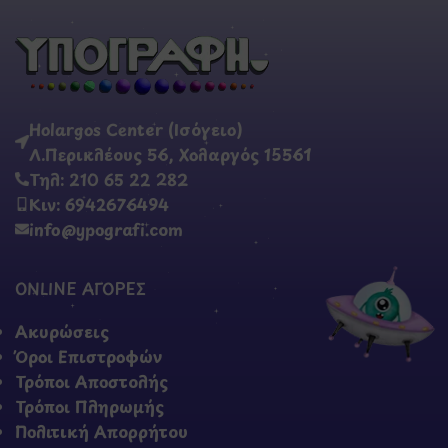
Holargos Center (Ισόγειο)
Λ.Περικλέους 56, Χολαργός 15561
Τηλ: 210 65 22 282
Κιν: 6942676494
info@ypografi.com
ONLINE ΑΓΟΡΕΣ
Ακυρώσεις
Όροι Επιστροφών
Τρόποι Αποστολής
Τρόποι Πληρωμής
Πολιτική Απορρήτου