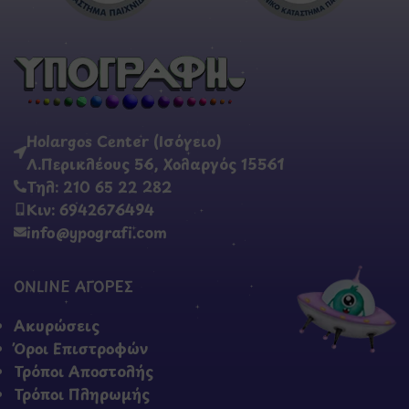
Holargos Center (Ισόγειο)
Λ.Περικλέους 56, Χολαργός 15561
Τηλ: 210 65 22 282
Κιν: 6942676494
info@ypografi.com
ONLINE ΑΓΟΡΕΣ
Ακυρώσεις
Όροι Επιστροφών
Τρόποι Αποστολής
Τρόποι Πληρωμής