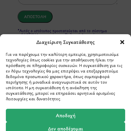
*Αυτός ο ιστότοπος προστατεύεται από το σύστημα
reCAPTCHA και ισχύουν η
Πολιτική Απορρήτου
και οι
Όροι Παροχής Υπηρεσιών
της Google.
Διαχείριση Συγκατάθεσης
Για να παρέχουμε την καλύτερη εμπειρία, χρησιμοποιούμε
τεχνολογίες όπως cookies για την αποθήκευση ή/και την
ΣΤΟΙΧΕΙΑ ΕΠΙΚΟΙΝΩΝΙΑΣ
πρόσβαση σε πληροφορίες συσκευών. Η συγκατάθεση για τις
εν λόγω τεχνολογίες θα μας επιτρέψει να επεξεργαστούμε
δεδομένα προσωπικού χαρακτήρα, όπως συμπεριφορά
Holargos Center (Ισόγειο)
περιήγησης ή μοναδικά αναγνωριστικά σε αυτόν τον
Λ.Περικλέους 56,
ιστότοπο. Η μη συγκατάθεση ή η ανάκληση της
συγκατάθεσης, μπορεί να επηρεάσει αρνητικά ορισμένες
Χολαργός 15561
λειτουργίες και δυνατότητες.
210 6522282
Αποδοχή
Δεν αποδέχομαι
info@ypografi.com