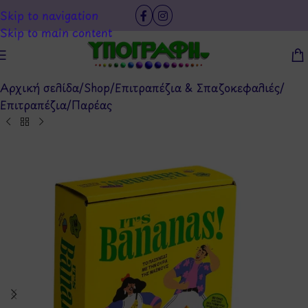
Skip to navigation
Skip to main content
Αρχική σελίδα
/
Shop
/
Επιτραπέζια & Σπαζοκεφαλιές
/
Επιτραπέζια
/
Παρέας