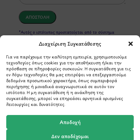
*Αυτός ο ιστότοπος προστατεύεται από το σύστημα
reCAPTCHA και ισχύουν η
Πολιτική Απορρήτου
και οι
Όροι Παροχής Υπηρεσιών
της Google.
Διαχείριση Συγκατάθεσης
Για να παρέχουμε την καλύτερη εμπειρία, χρησιμοποιούμε
τεχνολογίες όπως cookies για την αποθήκευση ή/και την
ΣΤΟΙΧΕΙΑ ΕΠΙΚΟΙΝΩΝΙΑΣ
πρόσβαση σε πληροφορίες συσκευών. Η συγκατάθεση για τις
εν λόγω τεχνολογίες θα μας επιτρέψει να επεξεργαστούμε
δεδομένα προσωπικού χαρακτήρα, όπως συμπεριφορά
Holargos Center (Ισόγειο)
περιήγησης ή μοναδικά αναγνωριστικά σε αυτόν τον
ιστότοπο. Η μη συγκατάθεση ή η ανάκληση της
Λ.Περικλέους 56,
συγκατάθεσης, μπορεί να επηρεάσει αρνητικά ορισμένες
Χολαργός 15561
λειτουργίες και δυνατότητες.
210 6522282
Αποδοχή
Δεν αποδέχομαι
info@ypografi.com