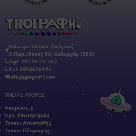
Holargos Center (Ισόγειο)
Λ.Περικλέους 56, Χολαργός 15561
Τηλ: 210 65 22 282
Κιν: 6942676494
info@ypografi.com
ONLINE ΑΓΟΡΕΣ
Ακυρώσεις
Όροι Επιστροφών
Τρόποι Αποστολής
Τρόποι Πληρωμής