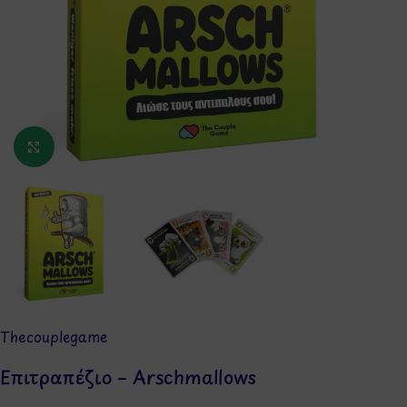
Κάντε κλικ για μεγέθυνση
Thecouplegame
Επιτραπέζιο – Arschmallows