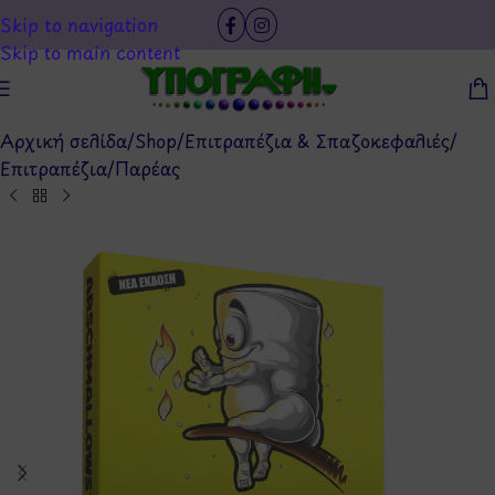
Skip to navigation
Skip to main content
Αρχική σελίδα
/
Shop
/
Επιτραπέζια & Σπαζοκεφαλιές
/
Επιτραπέζια
/
Παρέας