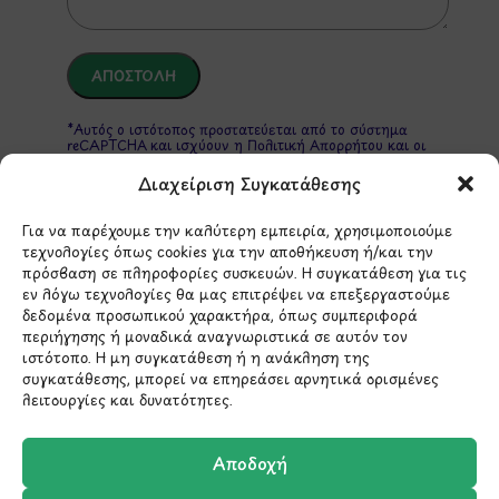
*Αυτός ο ιστότοπος προστατεύεται από το σύστημα
reCAPTCHA και ισχύουν η
Πολιτική Απορρήτου
και οι
Όροι Παροχής Υπηρεσιών
της Google.
Διαχείριση Συγκατάθεσης
Για να παρέχουμε την καλύτερη εμπειρία, χρησιμοποιούμε
ΣΤΟΙΧΕΙΑ ΕΠΙΚΟΙΝΩΝΙΑΣ
τεχνολογίες όπως cookies για την αποθήκευση ή/και την
πρόσβαση σε πληροφορίες συσκευών. Η συγκατάθεση για τις
εν λόγω τεχνολογίες θα μας επιτρέψει να επεξεργαστούμε
δεδομένα προσωπικού χαρακτήρα, όπως συμπεριφορά
Holargos Center (Ισόγειο)
περιήγησης ή μοναδικά αναγνωριστικά σε αυτόν τον
Λ.Περικλέους 56,
ιστότοπο. Η μη συγκατάθεση ή η ανάκληση της
Χολαργός 15561
συγκατάθεσης, μπορεί να επηρεάσει αρνητικά ορισμένες
λειτουργίες και δυνατότητες.
210 6522282
Αποδοχή