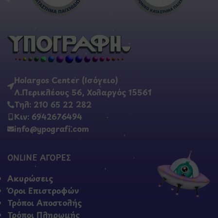
Holargos Center (Ισόγειο)
Λ.Περικλέους 56, Χολαργός 15561
Τηλ: 210 65 22 282
Κιν: 6942676494
info@ypografi.com
ONLINE ΑΓΟΡΕΣ
Ακυρώσεις
Όροι Επιστροφών
Τρόποι Αποστολής
Τρόποι Πληρωμής