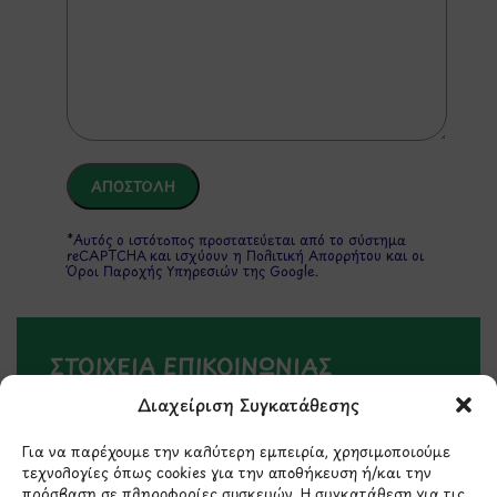
*Αυτός ο ιστότοπος προστατεύεται από το σύστημα
reCAPTCHA και ισχύουν η
Πολιτική Απορρήτου
και οι
Όροι Παροχής Υπηρεσιών
της Google.
ΣΤΟΙΧΕΙΑ ΕΠΙΚΟΙΝΩΝΙΑΣ
Διαχείριση Συγκατάθεσης
Holargos Center (Ισόγειο)
Για να παρέχουμε την καλύτερη εμπειρία, χρησιμοποιούμε
Λ.Περικλέους 56,
τεχνολογίες όπως cookies για την αποθήκευση ή/και την
Χολαργός 15561
πρόσβαση σε πληροφορίες συσκευών. Η συγκατάθεση για τις