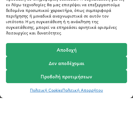
εν λόγω τεχνολογίες θα μας επιτρέψει να επεξεργαστούμε
δεδομένα προσωπικού χαρακτήρα, όπως συμπεριφορά
210 6522282
περιήγησης ή μοναδικά αναγνωριστικά σε αυτόν τον
ιστότοπο. Η μη συγκατάθεση ή η ανάκληση της
συγκατάθεσης, μπορεί να επηρεάσει αρνητικά ορισμένες
info@ypografi.com
λειτουργίες και δυνατότητες.
Έχετε ερωτήσεις σχετικά με ένα προϊόν ή μια
Αποδοχή
παραγγελία; Στείλτε μας ένα email και θα
Δεν αποδέχομαι
επικοινωνήσουμε σύντομα μαζί σας.
Προβολή προτιμήσεων
Πολιτική Cookies
Πολιτική Απορρήτου
Shop
Wishlist
Καλάθι
Σύγκριση
Ο Λογαριασμός μου