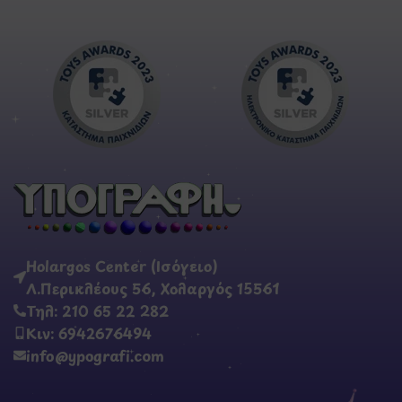
Holargos Center (Ισόγειο)
Λ.Περικλέους 56, Χολαργός 15561
Τηλ: 210 65 22 282
Κιν: 6942676494
info@ypografi.com