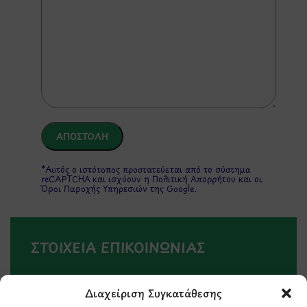
*Αυτός ο ιστότοπος προστατεύεται από το σύστημα
reCAPTCHA και ισχύουν η
Πολιτική Απορρήτου
και οι
Όροι Παροχής Υπηρεσιών
της Google.
ΣΤΟΙΧΕΙΑ ΕΠΙΚΟΙΝΩΝΙΑΣ
Holargos Center (Ισόγειο)
Διαχείριση Συγκατάθεσης
Λ.Περικλέους 56,