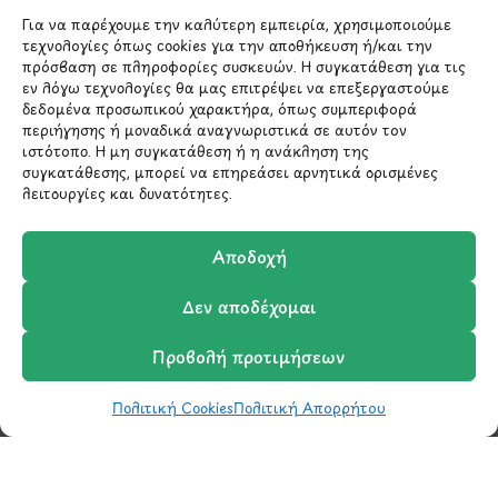
Χολαργός 15561
Για να παρέχουμε την καλύτερη εμπειρία, χρησιμοποιούμε
τεχνολογίες όπως cookies για την αποθήκευση ή/και την
πρόσβαση σε πληροφορίες συσκευών. Η συγκατάθεση για τις
210 6522282
εν λόγω τεχνολογίες θα μας επιτρέψει να επεξεργαστούμε
δεδομένα προσωπικού χαρακτήρα, όπως συμπεριφορά
περιήγησης ή μοναδικά αναγνωριστικά σε αυτόν τον
info@ypografi.com
ιστότοπο. Η μη συγκατάθεση ή η ανάκληση της
συγκατάθεσης, μπορεί να επηρεάσει αρνητικά ορισμένες
λειτουργίες και δυνατότητες.
Έχετε ερωτήσεις σχετικά με ένα προϊόν ή μια
παραγγελία; Στείλτε μας ένα email και θα
Αποδοχή
επικοινωνήσουμε σύντομα μαζί σας.
Δεν αποδέχομαι
Προβολή προτιμήσεων
Πολιτική Cookies
Πολιτική Απορρήτου
Shop
Wishlist
Καλάθι
Σύγκριση
Ο Λογαριασμός μου