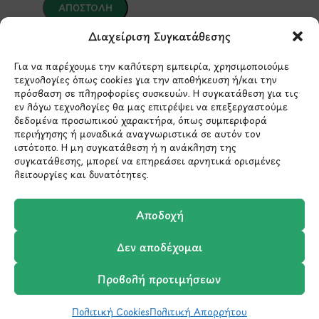
Διαχείριση Συγκατάθεσης
*Αυτός ο ιστότοπος προστατεύεται από το σύστημα
reCAPTCHA και ισχύουν η
Πολιτική Απορρήτου
και οι
Όροι Παροχής Υπηρεσιών
της Google.
Για να παρέχουμε την καλύτερη εμπειρία, χρησιμοποιούμε
τεχνολογίες όπως cookies για την αποθήκευση ή/και την
πρόσβαση σε πληροφορίες συσκευών. Η συγκατάθεση για τις
εν λόγω τεχνολογίες θα μας επιτρέψει να επεξεργαστούμε
ΣΤΟΙΧΕΙΑ ΕΠΙΚΟΙΝΩΝΙΑΣ
δεδομένα προσωπικού χαρακτήρα, όπως συμπεριφορά
περιήγησης ή μοναδικά αναγνωριστικά σε αυτόν τον
ιστότοπο. Η μη συγκατάθεση ή η ανάκληση της
συγκατάθεσης, μπορεί να επηρεάσει αρνητικά ορισμένες
Holargos Center (Ισόγειο)
λειτουργίες και δυνατότητες.
Λ.Περικλέους 56,
Χολαργός 15561
Αποδοχή
210 6522282
Δεν αποδέχομαι
Προβολή προτιμήσεων
info@ypografi.com
Πολιτική Cookies
Πολιτική Απορρήτου