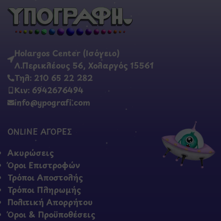
Holargos Center (Ισόγειο)
Λ.Περικλέους 56, Χολαργός 15561
Τηλ: 210 65 22 282
Κιν: 6942676494
info@ypografi.com
ONLINE ΑΓΟΡΕΣ
Ακυρώσεις
Όροι Επιστροφών
Τρόποι Αποστολής
Τρόποι Πληρωμής
Πολιτική Απορρήτου
Όροι & Προϋποθέσεις