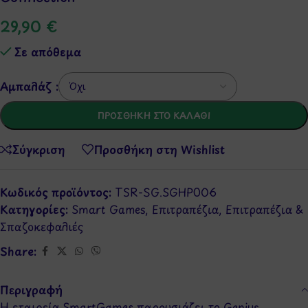
29,90
€
Σε απόθεμα
Αμπαλάζ :
ΠΡΟΣΘΉΚΗ ΣΤΟ ΚΑΛΆΘΙ
Σύγκριση
Προσθήκη στη Wishlist
Κωδικός προϊόντος:
TSR-SG.SGHP006
Κατηγορίες:
Smart Games
,
Επιτραπέζια
,
Επιτραπέζια &
Σπαζοκεφαλιές
Share:
Περιγραφή
Η εταιρεία SmartGames παρουσιάζει το Genius