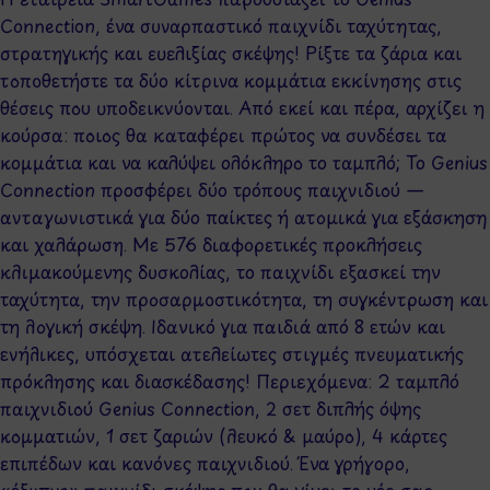
Connection, ένα συναρπαστικό παιχνίδι ταχύτητας,
στρατηγικής και ευελιξίας σκέψης! Ρίξτε τα ζάρια και
τοποθετήστε τα δύο κίτρινα κομμάτια εκκίνησης στις
θέσεις που υποδεικνύονται. Από εκεί και πέρα, αρχίζει η
κούρσα: ποιος θα καταφέρει πρώτος να συνδέσει τα
κομμάτια και να καλύψει ολόκληρο το ταμπλό; Το Genius
Connection προσφέρει δύο τρόπους παιχνιδιού —
ανταγωνιστικά για δύο παίκτες ή ατομικά για εξάσκηση
και χαλάρωση. Με 576 διαφορετικές προκλήσεις
κλιμακούμενης δυσκολίας, το παιχνίδι εξασκεί την
ταχύτητα, την προσαρμοστικότητα, τη συγκέντρωση και
τη λογική σκέψη. Ιδανικό για παιδιά από 8 ετών και
ενήλικες, υπόσχεται ατελείωτες στιγμές πνευματικής
πρόκλησης και διασκέδασης! Περιεχόμενα: 2 ταμπλό
παιχνιδιού Genius Connection, 2 σετ διπλής όψης
κομματιών, 1 σετ ζαριών (λευκό & μαύρο), 4 κάρτες
επιπέδων και κανόνες παιχνιδιού. Ένα γρήγορο,
«έξυπνο» παιχνίδι σκέψης που θα γίνει το νέο σας