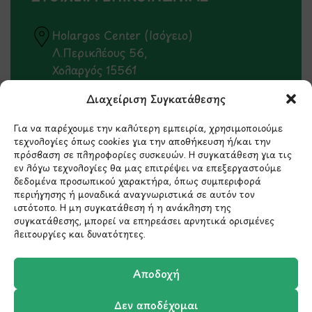
Holargos Center (Ισόγειο)
Λ.Περικλέους 56,
Χολαργός 15561
Διαχείριση Συγκατάθεσης
210 6522282
Για να παρέχουμε την καλύτερη εμπειρία, χρησιμοποιούμε
τεχνολογίες όπως cookies για την αποθήκευση ή/και την
info@ypografi.com
πρόσβαση σε πληροφορίες συσκευών. Η συγκατάθεση για τις
εν λόγω τεχνολογίες θα μας επιτρέψει να επεξεργαστούμε
δεδομένα προσωπικού χαρακτήρα, όπως συμπεριφορά
Έχετε ερωτήσεις σχετικά με ένα προϊόν ή μια
περιήγησης ή μοναδικά αναγνωριστικά σε αυτόν τον
ιστότοπο. Η μη συγκατάθεση ή η ανάκληση της
παραγγελία; Στείλτε μας ένα email και θα
συγκατάθεσης, μπορεί να επηρεάσει αρνητικά ορισμένες
επικοινωνήσουμε σύντομα μαζί σας.
λειτουργίες και δυνατότητες.
Αποδοχή
Δεν αποδέχομαι