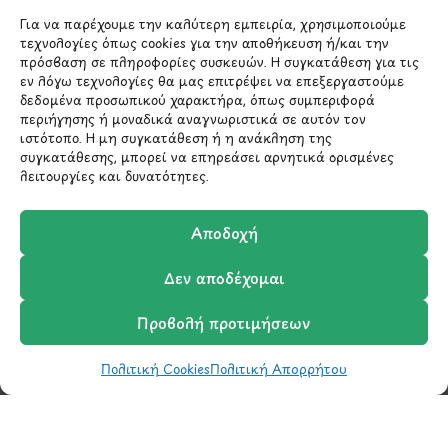
Για να παρέχουμε την καλύτερη εμπειρία, χρησιμοποιούμε
*Αυτός ο ιστότοπος προστατεύεται από το σύστημα
reCAPTCHA και ισχύουν η
Πολιτική Απορρήτου
και οι
τεχνολογίες όπως cookies για την αποθήκευση ή/και την
Όροι Παροχής Υπηρεσιών
της Google.
πρόσβαση σε πληροφορίες συσκευών. Η συγκατάθεση για τις
εν λόγω τεχνολογίες θα μας επιτρέψει να επεξεργαστούμε
δεδομένα προσωπικού χαρακτήρα, όπως συμπεριφορά
περιήγησης ή μοναδικά αναγνωριστικά σε αυτόν τον
ΣΤΟΙΧΕΙΑ ΕΠΙΚΟΙΝΩΝΙΑΣ
ιστότοπο. Η μη συγκατάθεση ή η ανάκληση της
συγκατάθεσης, μπορεί να επηρεάσει αρνητικά ορισμένες
λειτουργίες και δυνατότητες.
Holargos Center (Ισόγειο)
Λ.Περικλέους 56,
Αποδοχή
Χολαργός 15561
Δεν αποδέχομαι
210 6522282
Προβολή προτιμήσεων
info@ypografi.com
Πολιτική Cookies
Πολιτική Απορρήτου
Shop
Wishlist
Καλάθι
Σύγκριση
Ο Λογαριασμός μου
Έχετε ερωτήσεις σχετικά με ένα προϊόν ή μια
παραγγελία; Στείλτε μας ένα email και θα