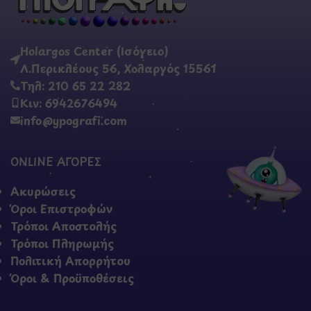
Holargos Center (Ισόγειο)
Λ.Περικλέους 56, Χολαργός 15561
Τηλ: 210 65 22 282
Κιν: 6942676494
info@ypografi.com
ONLINE ΑΓΟΡΕΣ
Ακυρώσεις
Όροι Επιστροφών
Τρόποι Αποστολής
Τρόποι Πληρωμής
Πολιτική Απορρήτου
Όροι & Προϋποθέσεις