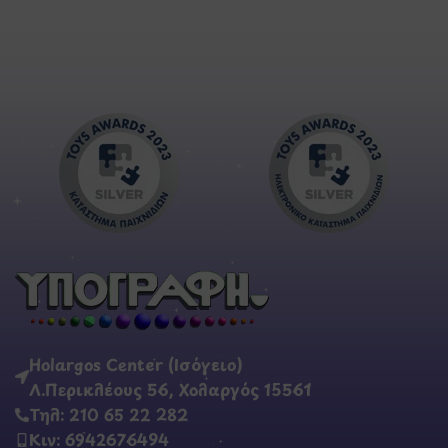
Holargos Center (Ισόγειο)
Λ.Περικλέους 56, Χολαργός 15561
Τηλ: 210 65 22 282
Κιν: 6942676494