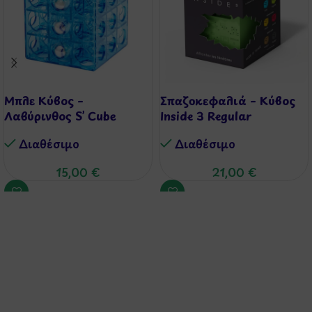
Μπλε Κύβος –
Σπαζοκεφαλιά – Κύβος
Λαβύρινθος S’ Cube
Inside 3 Regular
Διαθέσιμo
Διαθέσιμo
15,00
€
21,00
€