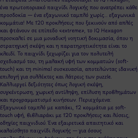
ένα πρωτοποριακό παιχνίδι λογικής που ανατρέπει κάθε
προσδοκία — ένα εξαγωνικό ταμπλό χωρίς… εξαγωνικά
κομμάτια! Με 120 προκλήσεις που ξεκινούν από απλές
και φτάνουν σε επίπεδο «extreme», το IQ Hexagon
προσκαλεί σε μια μοναδική νοητική δοκιμασία, όπου η
στρατηγική σκέψη και η παρατηρητικότητα είναι το
κλειδί. Το παιχνίδι ξεχωρίζει για τον πολυτελή
σχεδιασμό του, τη μαλακή υφή των κομματιών (soft-
touch) και τη minimal συσκευασία, αποτελώντας ιδανική
επιλογή για συλλέκτες και λάτρεις των puzzle.
Καλλιεργεί δεξιότητες όπως λογική σκέψη,
συγκέντρωση, χωρική αντίληψη, επίλυση προβλημάτων
και προγραμματισμό κινήσεων. Περιεχόμενα:
Εξαγωνικό ταμπλό με καπάκι, 12 κομμάτια με soft-
touch υφή, βιβλιαράκι με 120 προκλήσεις και λύσεις,
οδηγίες παιχνιδιού. Ένα εξαιρετικά απαιτητικό και
καλαίσθητο παιχνίδι λογικής — για όσους
απολαμβάνουν να φτάνουν στα όρια της σκέψης τους.