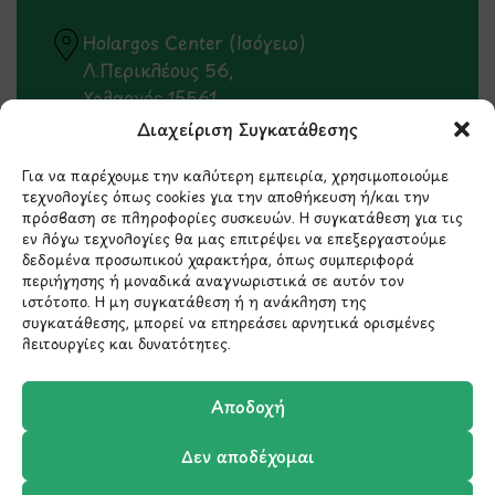
Holargos Center (Ισόγειο)
Λ.Περικλέους 56,
Χολαργός 15561
Διαχείριση Συγκατάθεσης
210 6522282
Για να παρέχουμε την καλύτερη εμπειρία, χρησιμοποιούμε
τεχνολογίες όπως cookies για την αποθήκευση ή/και την
πρόσβαση σε πληροφορίες συσκευών. Η συγκατάθεση για τις
info@ypografi.com
εν λόγω τεχνολογίες θα μας επιτρέψει να επεξεργαστούμε
δεδομένα προσωπικού χαρακτήρα, όπως συμπεριφορά
περιήγησης ή μοναδικά αναγνωριστικά σε αυτόν τον
Έχετε ερωτήσεις σχετικά με ένα προϊόν ή μια
ιστότοπο. Η μη συγκατάθεση ή η ανάκληση της
παραγγελία; Στείλτε μας ένα email και θα
συγκατάθεσης, μπορεί να επηρεάσει αρνητικά ορισμένες
επικοινωνήσουμε σύντομα μαζί σας.
λειτουργίες και δυνατότητες.
Αποδοχή
Δεν αποδέχομαι