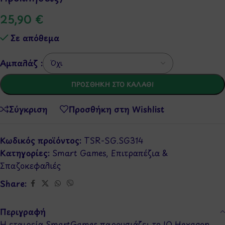
25,90
€
Σε απόθεμα
Αμπαλάζ :
ΠΡΟΣΘΉΚΗ ΣΤΟ ΚΑΛΆΘΙ
Σύγκριση
Προσθήκη στη Wishlist
Κωδικός προϊόντος:
TSR-SG.SG314
Κατηγορίες:
Smart Games
,
Επιτραπέζια &
Σπαζοκεφαλιές
Share:
Περιγραφή
Η εταιρεία SmartGames παρουσιάζει το IQ Hexagon,