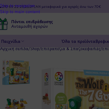
Skip to navigation
210 65 22 282
ΔΩΡΕΑΝ μεταφορικά για αγορές άνω των 70€
Skip to main content
Πόντοι επιβράβευσης
Ανταμοιβή αγορών
Παιχνίδια
Όλα τα προϊόντα
Βρεφι
Αρχική σελίδα
/
Shop
/
Επιτραπέζια & Σπαζοκεφαλιές
/
Επι