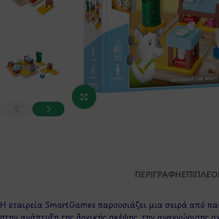
Κάντε κλικ για μεγέθυνση
ΠΕΡΙΓΡΑΦΉ
ΕΠΙΠΛΈΟ
Η εταιρεία SmartGames παρουσιάζει μια σειρά από παιχ
στην ανάπτυξη της λογικής σκέψης, την αναγνώρισης σ