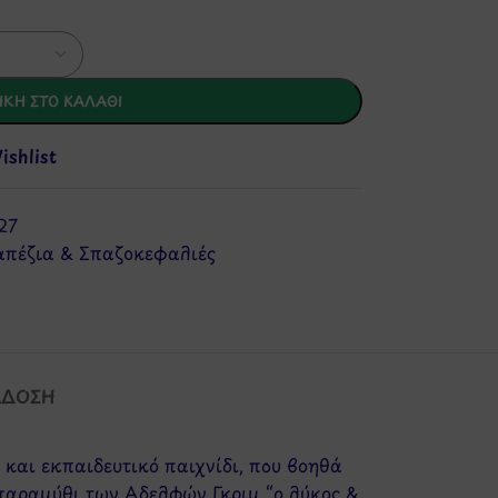
ΚΗ ΣΤΟ ΚΑΛΆΘΙ
shlist
27
απέζια & Σπαζοκεφαλιές
ΆΔΟΣΗ
και εκπαιδευτικό παιχνίδι, που βοηθά
παραμύθι των Αδελφών Γκριμ “ο λύκος &