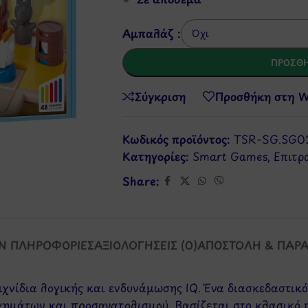
Αμπαλάζ :
ΠΡΟΣΘΉ
Σύγκριση
Προσθήκη στη Wi
Κωδικός προϊόντος:
TSR-SG.SG0
Κατηγορίες:
Smart Games
,
Επιτρ
Share:
Ν ΠΛΗΡΟΦΟΡΊΕΣ
ΑΞΙΟΛΟΓΉΣΕΙΣ (0)
ΑΠΟΣΤΟΛΉ & ΠΑΡ
νίδια λογικής και ενδυνάμωσης IQ. Ένα διασκεδαστικό 
χημάτων και προσανατολισμού. Βασίζεται στο κλασικό 