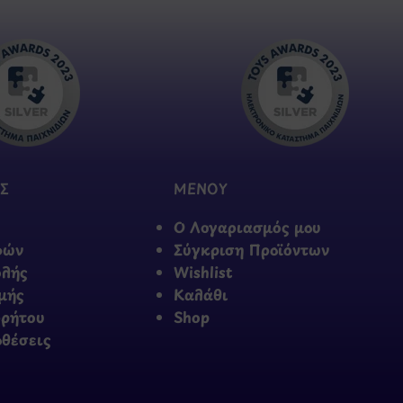
Σ
ΜΕΝΟΥ
Ο Λογαριασμός μου
φών
Σύγκριση Προϊόντων
ολής
Wishlist
μής
Καλάθι
ρρήτου
Shop
οθέσεις