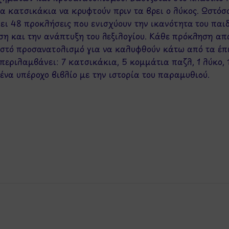
α κατσικάκια να κρυφτούν πριν τα βρει ο λύκος. Ωστόσο
ει 48 προκλήσεις που ενισχύουν την ικανότητα του παι
 και την ανάπτυξη του λεξιλογίου. Κάθε πρόκληση απα
ωστό προσανατολισμό για να καλυφθούν κάτω από τα έπ
περιλαμβάνει: 7 κατσικάκια, 5 κομμάτια παζλ, 1 λύκο, 1
 ένα υπέροχο βιβλίο με την ιστορία του παραμυθιού.