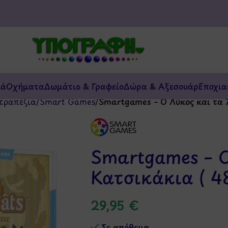
κά
Οχήματα
Δωμάτιο & Γραφείο
Δώρα & Αξεσουάρ
Εποχια
τραπέζια
/
Smart Games
/
Smartgames – Ο Λύκος και τα 7
Smartgames – Ο
Κατσικάκια ( 4
29,95
€
Σε απόθεμα