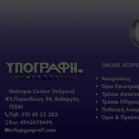
ONLINE ΑΓΟΡΕ
Ακυρώσεις
Όροι Επιστρο
Holargos Center (Ισόγειο)
Τρόποι Αποστ
Λ.Περικλέους 56, Χολαργός
Τρόποι Πληρω
15561
Πολιτική Απο
Τηλ: 210 65 22 282
Όροι & Προϋπ
Κιν: 6942676494
info@ypografi.com