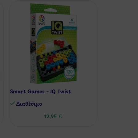
Smart Games – IQ Twist
Smart Games 
(120 Προκλήσ
Διαθέσιμo
Διαθέσιμo
12,95
€