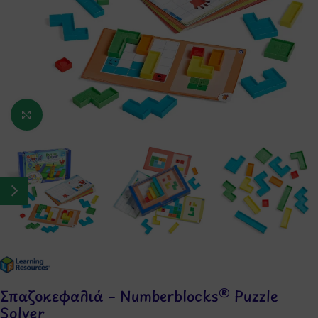
Κάντε κλικ για μεγέθυνση
Σπαζοκεφαλιά – Numberblocks® Puzzle
Solver