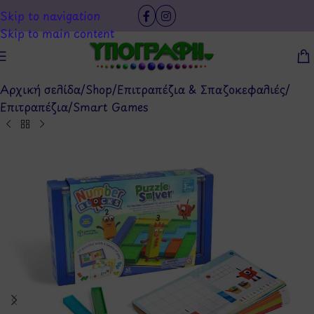
Skip to navigation
Skip to main content
Αρχική σελίδα
/
Shop
/
Επιτραπέζια & Σπαζοκεφαλιές
/
Επιτραπέζια
/
Smart Games