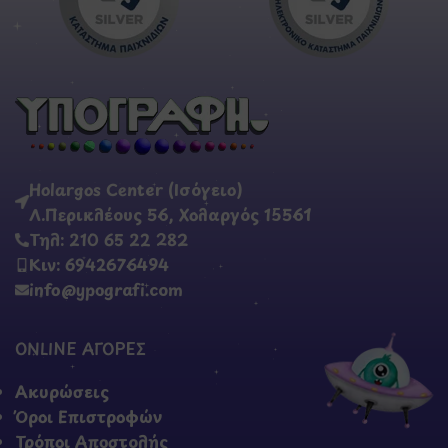
Holargos Center (Ισόγειο)
Λ.Περικλέους 56, Χολαργός 15561
Τηλ: 210 65 22 282
Κιν: 6942676494
info@ypografi.com
ONLINE ΑΓΟΡΕΣ
Ακυρώσεις
Όροι Επιστροφών
Τρόποι Αποστολής