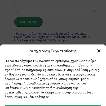
*Αυτός ο ιστότοπος προστατεύεται από το σύστημα
reCAPTCHA και ισχύουν η
Πολιτική Απορρήτου
και οι
Όροι Παροχής Υπηρεσιών
της Google.
Διαχείριση Συγκατάθεσης
ΣΤΟΙΧΕΙΑ ΕΠΙΚΟΙΝΩΝΙΑΣ
Για να παρέχουμε την καλύτερη εμπειρία, χρησιμοποιούμε
τεχνολογίες όπως cookies για την αποθήκευση ή/και την
πρόσβαση σε πληροφορίες συσκευών. Η συγκατάθεση για τις
Holargos Center (Ισόγειο)
εν λόγω τεχνολογίες θα μας επιτρέψει να επεξεργαστούμε
δεδομένα προσωπικού χαρακτήρα, όπως συμπεριφορά
Λ.Περικλέους 56,
περιήγησης ή μοναδικά αναγνωριστικά σε αυτόν τον
Χολαργός 15561
ιστότοπο. Η μη συγκατάθεση ή η ανάκληση της
συγκατάθεσης, μπορεί να επηρεάσει αρνητικά ορισμένες
λειτουργίες και δυνατότητες.
210 6522282